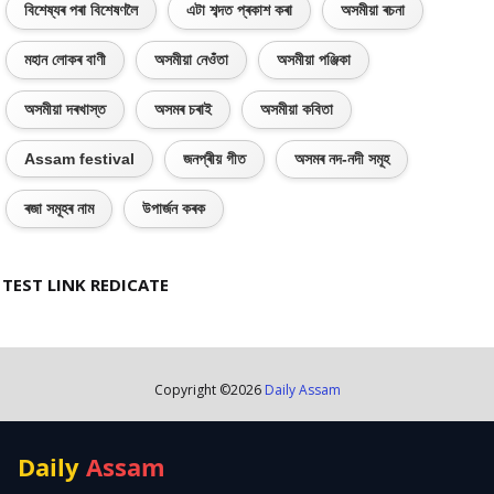
বিশেষ্যৰ পৰা বিশেষণলৈ
এটা শব্দত প্ৰকাশ কৰা
অসমীয়া ৰচনা
মহান লোকৰ বাণী
অসমীয়া নেওঁতা
অসমীয়া পঞ্জিকা
অসমীয়া দৰখাস্ত
অসমৰ চৰাই
অসমীয়া কবিতা
Assam festival
জনপ্ৰীয় গীত
অসমৰ নদ-নদী সমূহ
ৰজা সমূহৰ নাম
উপাৰ্জন কৰক
TEST LINK REDICATE
Copyright ©
2026
Daily Assam
Daily
Assam