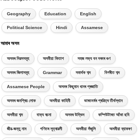
Geography
Education
English
Political Science
Hindi
Assamese
আমাৰ অসম
অসমৰ দিৱসসমূহ
অসমীয়া কিতাপ
সহজ লভ্য বন দৰবৰ গুণ
অসমৰ জিলাসমূহ
Grammar
সমাৰ্থক শব্দ
বিপৰীত শব্দ
Assamese People
অসমৰ কিছুমান ধানৰ প্ৰজাতি
অসমৰ জনপ্ৰিয় লোক
অসমীয়া কাহিনী
ভাৰতবৰ্ষৰ প্ৰৱিত্ৰ তীৰ্থস্থান
অসমীয়া শব্দ
বাক্য ৰচনা
অসমৰ উদ্ভিদ
কম্পিউটাৰত আঁকা ছবি
জীৱ-জন্তু নাম
গণিতৰ সূত্ৰাৱলী
অসমীয়া সঁজুলি
অসমীয়া ব্যাকৰণ