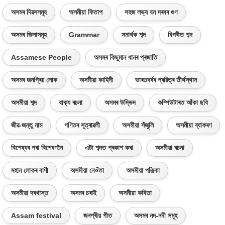
অসমৰ দিৱসসমূহ
অসমীয়া কিতাপ
সহজ লভ্য বন দৰবৰ গুণ
অসমৰ জিলাসমূহ
Grammar
সমাৰ্থক শব্দ
বিপৰীত শব্দ
Assamese People
অসমৰ কিছুমান ধানৰ প্ৰজাতি
অসমৰ জনপ্ৰিয় লোক
অসমীয়া কাহিনী
ভাৰতবৰ্ষৰ প্ৰৱিত্ৰ তীৰ্থস্থান
অসমীয়া শব্দ
বাক্য ৰচনা
অসমৰ উদ্ভিদ
কম্পিউটাৰত আঁকা ছবি
জীৱ-জন্তু নাম
গণিতৰ সূত্ৰাৱলী
অসমীয়া সঁজুলি
অসমীয়া ব্যাকৰণ
বিশেষ্যৰ পৰা বিশেষণলৈ
এটা শব্দত প্ৰকাশ কৰা
অসমীয়া ৰচনা
মহান লোকৰ বাণী
অসমীয়া নেওঁতা
অসমীয়া পঞ্জিকা
অসমীয়া দৰখাস্ত
অসমৰ চৰাই
অসমীয়া কবিতা
Assam festival
জনপ্ৰীয় গীত
অসমৰ নদ-নদী সমূহ