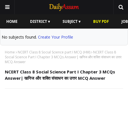
HOME
DISTRICT ▾
SUBJECT ▾
BUY PDF
JOB
No subjects found.
Create Your Profile
Home
NCERT Class 8 Social Science part I MCQ (HM)
NCERT Class 8
Social Science Part I Chapter 3 MCQs Answer| खनिज और शक्ति संसाधन का उत्तर
MCQ Answer
NCERT Class 8 Social Science Part I Chapter 3 MCQs
Answer| खनिज और शक्ति संसाधन का उत्तर MCQ Answer