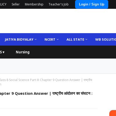
LICY
Seller
Membership
Teacher's Job
Login / Sign Up
JATIYA BIDYALAY
NCERT
ALL STATE
WB SOLUTI
S ▾
Nursing
ass 8 Social Science Part III Chapter 9 Question Answer | राष्ट्रीय
m
ter 9 Question Answer | राष्ट्रीय आंदोलन का संघटन :