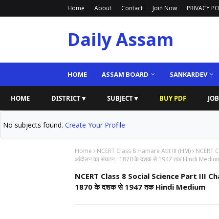
Home
About
Contact
Join Now
PRIVACY PO
Daily Assam
HOME
ASSAM BOARD
SANKARDEV
HOME
DISTRICT ▾
SUBJECT ▾
BUY PDF
JOB
No subjects found.
Create Your Profile
Home
NCERT Class 8 Hamare Atit III (HM)
NCERT Cl
आंदोलन का संघटन : 1870 के दशक से 1947 तक Hindi Mediu
NCERT Class 8 Social Science Part III Chap
1870 के दशक से 1947 तक Hindi Medium