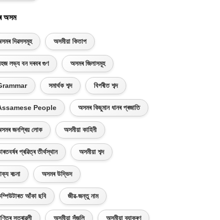
ৰ অসম
সমৰ দিৱসসমূহ
অসমীয়া কিতাপ
হজ লভ্য বন দৰবৰ গুণ
অসমৰ জিলাসমূহ
Grammar
সমাৰ্থক শব্দ
বিপৰীত শব্দ
Assamese People
অসমৰ কিছুমান ধানৰ প্ৰজাতি
সমৰ জনপ্ৰিয় লোক
অসমীয়া কাহিনী
াৰতবৰ্ষৰ প্ৰৱিত্ৰ তীৰ্থস্থান
অসমীয়া শব্দ
াক্য ৰচনা
অসমৰ উদ্ভিদ
ম্পিউটাৰত আঁকা ছবি
জীৱ-জন্তু নাম
ণিতৰ সূত্ৰাৱলী
অসমীয়া সঁজুলি
অসমীয়া ব্যাকৰণ