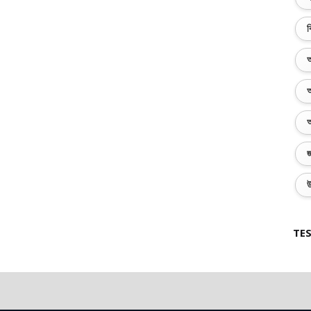
ব
অ
অ
অ
জ
উ
TES