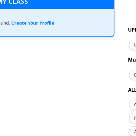
MY CLASS
ound.
Create Your Profile
UP
Mu
AL