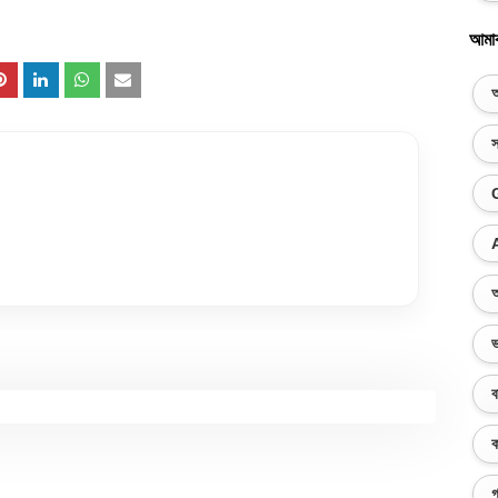
আমা
অ
স
অ
ভ
ব
ক
গ