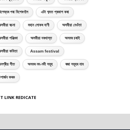
িশেষ্যৰ পৰা বিশেষণলৈ
এটা শব্দত প্ৰকাশ কৰা
সমীয়া ৰচনা
মহান লোকৰ বাণী
অসমীয়া নেওঁতা
সমীয়া পঞ্জিকা
অসমীয়া দৰখাস্ত
অসমৰ চৰাই
সমীয়া কবিতা
Assam festival
নপ্ৰীয় গীত
অসমৰ নদ-নদী সমূহ
ৰজা সমূহৰ নাম
পাৰ্জন কৰক
T LINK REDICATE