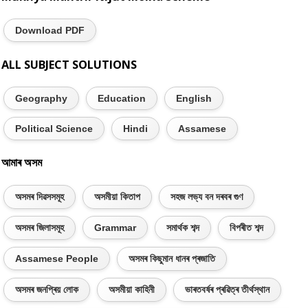
Download PDF
ALL SUBJECT SOLUTIONS
Geography
Education
English
Political Science
Hindi
Assamese
আমাৰ অসম
অসমৰ দিৱসসমূহ
অসমীয়া কিতাপ
সহজ লভ্য বন দৰবৰ গুণ
অসমৰ জিলাসমূহ
Grammar
সমাৰ্থক শব্দ
বিপৰীত শব্দ
Assamese People
অসমৰ কিছুমান ধানৰ প্ৰজাতি
অসমৰ জনপ্ৰিয় লোক
অসমীয়া কাহিনী
ভাৰতবৰ্ষৰ প্ৰৱিত্ৰ তীৰ্থস্থান