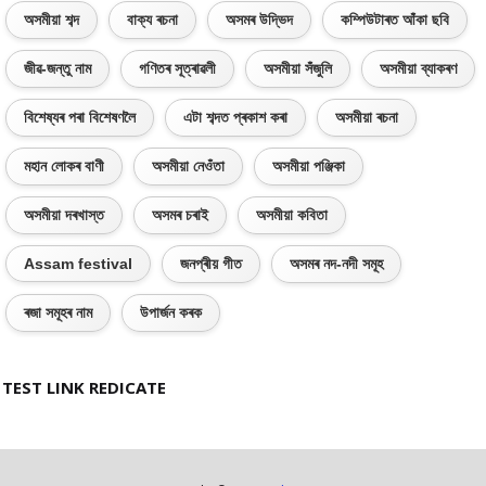
অসমীয়া শব্দ
বাক্য ৰচনা
অসমৰ উদ্ভিদ
কম্পিউটাৰত আঁকা ছবি
জীৱ-জন্তু নাম
গণিতৰ সূত্ৰাৱলী
অসমীয়া সঁজুলি
অসমীয়া ব্যাকৰণ
বিশেষ্যৰ পৰা বিশেষণলৈ
এটা শব্দত প্ৰকাশ কৰা
অসমীয়া ৰচনা
মহান লোকৰ বাণী
অসমীয়া নেওঁতা
অসমীয়া পঞ্জিকা
অসমীয়া দৰখাস্ত
অসমৰ চৰাই
অসমীয়া কবিতা
Assam festival
জনপ্ৰীয় গীত
অসমৰ নদ-নদী সমূহ
ৰজা সমূহৰ নাম
উপাৰ্জন কৰক
TEST LINK REDICATE