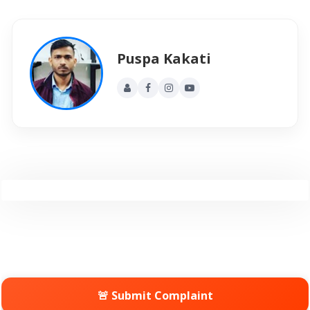
Puspa Kakati
🚨 Submit Complaint