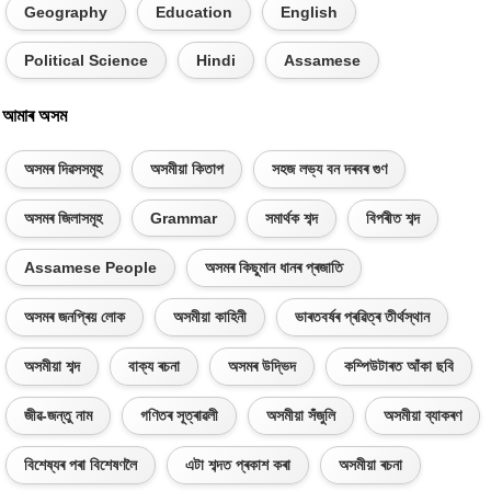
Geography
Education
English
Political Science
Hindi
Assamese
আমাৰ অসম
অসমৰ দিৱসসমূহ
অসমীয়া কিতাপ
সহজ লভ্য বন দৰবৰ গুণ
অসমৰ জিলাসমূহ
Grammar
সমাৰ্থক শব্দ
বিপৰীত শব্দ
Assamese People
অসমৰ কিছুমান ধানৰ প্ৰজাতি
অসমৰ জনপ্ৰিয় লোক
অসমীয়া কাহিনী
ভাৰতবৰ্ষৰ প্ৰৱিত্ৰ তীৰ্থস্থান
অসমীয়া শব্দ
বাক্য ৰচনা
অসমৰ উদ্ভিদ
কম্পিউটাৰত আঁকা ছবি
জীৱ-জন্তু নাম
গণিতৰ সূত্ৰাৱলী
অসমীয়া সঁজুলি
অসমীয়া ব্যাকৰণ
বিশেষ্যৰ পৰা বিশেষণলৈ
এটা শব্দত প্ৰকাশ কৰা
অসমীয়া ৰচনা