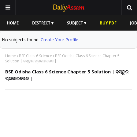
HOME
DISTRICT ▾
SUBJECT ▾
BUY PDF
JOB
No subjects found.
Create Your Profile
Home
BSE Class 6 Science
BSE Odisha Class 6 Science Chapter 5
Solution | ବସ୍ତୁର ପ୍ରକାରଭେଦ |
BSE Odisha Class 6 Science Chapter 5 Solution | ବସ୍ତୁର
ପ୍ରକାରଭେଦ |