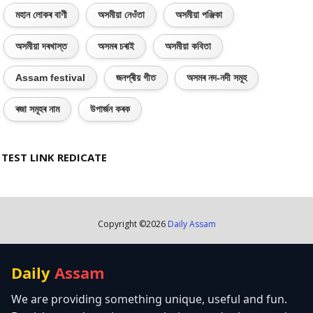
মহান লোকৰ বাণী
অসমীয়া নেওঁতা
অসমীয়া পঞ্জিকা
অসমীয়া দৰখাস্ত
অসমৰ চৰাই
অসমীয়া কবিতা
Assam festival
জনপ্ৰীয় গীত
অসমৰ নদ-নদী সমূহ
ৰজা সমূহৰ নাম
উপাৰ্জন কৰক
TEST LINK REDICATE
Copyright ©
2026
Daily Assam
Daily
Assam
We are providing something unique, useful and fun.