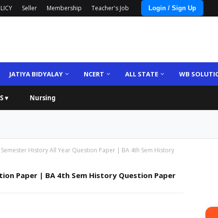
LICY
Seller
Membership
Teacher's Job
Login / Sign Up
JATIYA BIDYALAY
NCERT
ALL STATE
WB SOLUTI
S ▾
Nursing
 Semester History All Year Question Paper | BA 4th Sem History
tion Paper | BA 4th Sem History Question Paper