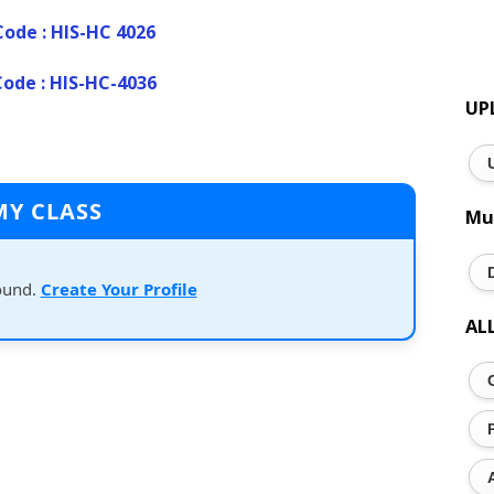
ode : HIS-HC 4026
ode : HIS-HC-4036
UP
MY CLASS
Mu
ound.
Create Your Profile
AL