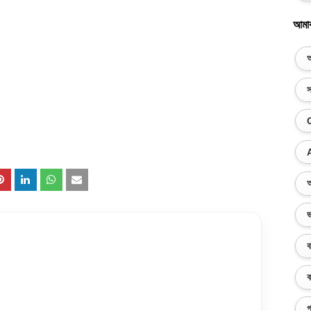
আমা
অ
স
অ
ভ
ব
ক
গ