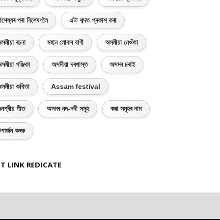
িশেষ্যৰ পৰা বিশেষণলৈ
এটা শব্দত প্ৰকাশ কৰা
সমীয়া ৰচনা
মহান লোকৰ বাণী
অসমীয়া নেওঁতা
সমীয়া পঞ্জিকা
অসমীয়া দৰখাস্ত
অসমৰ চৰাই
সমীয়া কবিতা
Assam festival
নপ্ৰীয় গীত
অসমৰ নদ-নদী সমূহ
ৰজা সমূহৰ নাম
পাৰ্জন কৰক
T LINK REDICATE