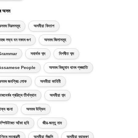
ৰ অসম
সমৰ দিৱসসমূহ
অসমীয়া কিতাপ
হজ লভ্য বন দৰবৰ গুণ
অসমৰ জিলাসমূহ
Grammar
সমাৰ্থক শব্দ
বিপৰীত শব্দ
Assamese People
অসমৰ কিছুমান ধানৰ প্ৰজাতি
সমৰ জনপ্ৰিয় লোক
অসমীয়া কাহিনী
াৰতবৰ্ষৰ প্ৰৱিত্ৰ তীৰ্থস্থান
অসমীয়া শব্দ
াক্য ৰচনা
অসমৰ উদ্ভিদ
ম্পিউটাৰত আঁকা ছবি
জীৱ-জন্তু নাম
ণিতৰ সূত্ৰাৱলী
অসমীয়া সঁজুলি
অসমীয়া ব্যাকৰণ