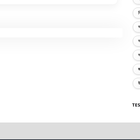
ব
অ
অ
অ
জ
উ
TES