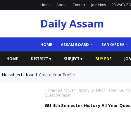
Home
About
Contact
Join Now
PRIVACY PO
Daily Assam
HOME
ASSAM BOARD
SANKARDEV
HOME
DISTRICT ▾
SUBJECT ▾
BUY PDF
JOB
No subjects found.
Create Your Profile
Home
BA 4th Sem History Question Paper
GU 4th
Question Paper
GU 4th Semester History All Year Ques