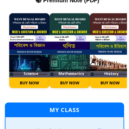
📚 Premium Note (PDF)
Science
Mathematics
History
BUY NOW
BUY NOW
BUY NOW
MY CLASS