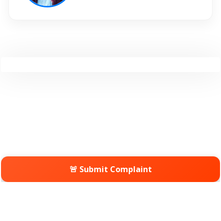
🚨 Submit Complaint