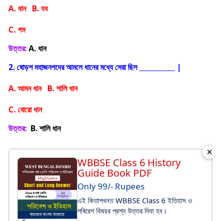
A. ধান B. যব
C. গম
উত্তর:
A. ধান
2. ষোড়শ মহাজনপদের আমলে ধানের মধ্যে সেরা ছিল
|
A. আমন ধান B. শালি ধান
C. বোরো ধান
উত্তর:
B. শালি ধান
✕
WBBSE Class 6 History
Guide Book PDF
Only 99/- Rupees
এই কিতাপখনত WBBSE Class 6 ইতিহাস ও
পৰিৱেশ বিষয়র প্রশ্ন উত্তর দিযা হব।