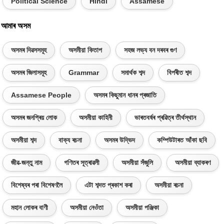
Political Science
Hindi
Assamese
আমাৰ অসম
অসমৰ দিৱসসমূহ
অসমীয়া কিতাপ
সহজ লভ্য বন দৰবৰ গুণ
অসমৰ জিলাসমূহ
Grammar
সমাৰ্থক শব্দ
বিপৰীত শব্দ
Assamese People
অসমৰ কিছুমান ধানৰ প্ৰজাতি
অসমৰ জনপ্ৰিয় লোক
অসমীয়া কাহিনী
ভাৰতবৰ্ষৰ প্ৰৱিত্ৰ তীৰ্থস্থান
অসমীয়া শব্দ
বাক্য ৰচনা
অসমৰ উদ্ভিদ
কম্পিউটাৰত আঁকা ছবি
জীৱ-জন্তু নাম
গণিতৰ সূত্ৰাৱলী
অসমীয়া সঁজুলি
অসমীয়া ব্যাকৰণ
বিশেষ্যৰ পৰা বিশেষণলৈ
এটা শব্দত প্ৰকাশ কৰা
অসমীয়া ৰচনা
মহান লোকৰ বাণী
অসমীয়া নেওঁতা
অসমীয়া পঞ্জিকা