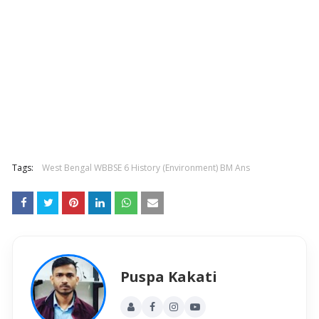
Tags:
West Bengal WBBSE 6 History (Environment) BM Ans
Puspa Kakati