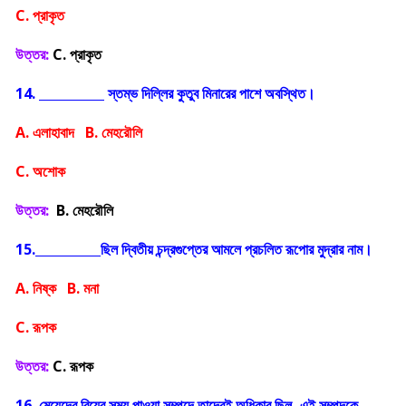
C. প্রাকৃত
উত্তর:
C. প্রাকৃত
14.
স্তম্ভ দিল্লির কুতুব মিনারের পাশে অবস্থিত।
A. এলাহাবাদ B. মেহরৌলি
C. অশোক
উত্তর:
B. মেহরৌলি
15.
ছিল দ্বিতীয় চন্দ্রগুপ্তের আমলে প্রচলিত রূপোর মুদ্রার নাম।
A. নিষ্ক B. মনা
C. রূপক
উত্তর:
C. রূপক
16. মেয়েদের বিয়ের সময় পাওয়া সম্পদে তাদেরই অধিকার ছিল, এই সম্পদকে