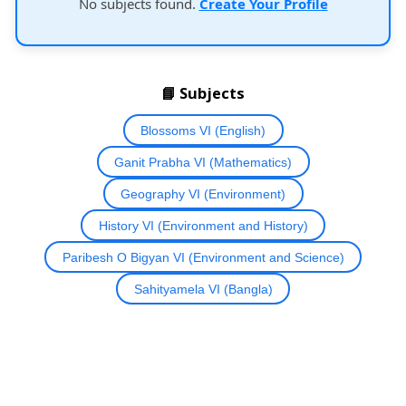
No subjects found.
Create Your Profile
📘 Subjects
Blossoms VI (English)
Ganit Prabha VI (Mathematics)
Geography VI (Environment)
History VI (Environment and History)
Paribesh O Bigyan VI (Environment and Science)
Sahityamela VI (Bangla)