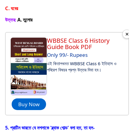
C. যবের
উত্তর:
A. তুলোর
✕
WBBSE Class 6 History
Guide Book PDF
Only 99/- Rupees
এই কিতাপখনত WBBSE Class 6 ইতিহাস ও
পৰিৱেশ বিষয়র প্রশ্ন উত্তর দিযা হব।
Buy Now
5. প্রাচীন ভারতে যে মশলাকে 'ব্ল্যাক গোল্ড' বলা হত, তা হল-