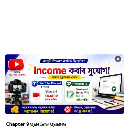
×
Chapter 9 ପ୍ରାଣୀଙ୍କ ପ୍ରଜନନ