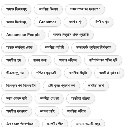
অসমৰ দিৱসসমূহ
অসমীয়া কিতাপ
সহজ লভ্য বন দৰবৰ গুণ
অসমৰ জিলাসমূহ
Grammar
সমাৰ্থক শব্দ
বিপৰীত শব্দ
Assamese People
অসমৰ কিছুমান ধানৰ প্ৰজাতি
অসমৰ জনপ্ৰিয় লোক
অসমীয়া কাহিনী
ভাৰতবৰ্ষৰ প্ৰৱিত্ৰ তীৰ্থস্থান
অসমীয়া শব্দ
বাক্য ৰচনা
অসমৰ উদ্ভিদ
কম্পিউটাৰত আঁকা ছবি
জীৱ-জন্তু নাম
গণিতৰ সূত্ৰাৱলী
অসমীয়া সঁজুলি
অসমীয়া ব্যাকৰণ
বিশেষ্যৰ পৰা বিশেষণলৈ
এটা শব্দত প্ৰকাশ কৰা
অসমীয়া ৰচনা
মহান লোকৰ বাণী
অসমীয়া নেওঁতা
অসমীয়া পঞ্জিকা
অসমীয়া দৰখাস্ত
অসমৰ চৰাই
অসমীয়া কবিতা
Assam festival
জনপ্ৰীয় গীত
অসমৰ নদ-নদী সমূহ