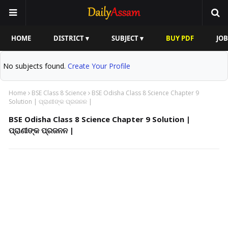
HOME
DISTRICT ▾
SUBJECT ▾
BUY PDF
JOB
No subjects found.
Create Your Profile
Home
BSE Class 8 Science
BSE Odisha Class 8 Science Chapter 9
Solution | ପ୍ରାଣୀଙ୍କ ପ୍ରଜନନ |
BSE Odisha Class 8 Science Chapter 9 Solution |
ପ୍ରାଣୀଙ୍କ ପ୍ରଜନନ |