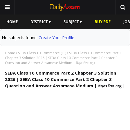
HOME
DISTRICT ▾
SUBJECT ▾
BUY PDF
JOB
No subjects found.
Create Your Profile
Home
SEBA Class 10 Commerce (EL)
SEBA Class 10 Commerce Part 2
Chapter 3 Solution 2026 | SEBA Class 10 Commerce Part 2 Chapter 3
Question and Answer Assamese Medium | বিত্তৰ উৎস সমূহ |
SEBA Class 10 Commerce Part 2 Chapter 3 Solution
2026 | SEBA Class 10 Commerce Part 2 Chapter 3
Question and Answer Assamese Medium | বিত্তৰ উৎস সমূহ |