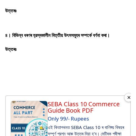
উত্তৰঃ
৪। বিভিন্ন ধৰণৰ হ্রস্বকালীন বিত্তীয় উৎসসমূহৰ সম্পৰ্কে বর্ণনা কৰা।
উত্তৰঃ
✕
SEBA Class 10 Commerce
Guide Book PDF
Only 99/- Rupees
এই কিতাপখনত SEBA Class 10 ৰ বাণিজ্য় বিষয়ৰ
সম্পূর্ণ প্রশ্ন আৰু উত্তৰ দিয়া হ'ব। মেট্ৰিক পৰীক্ষা