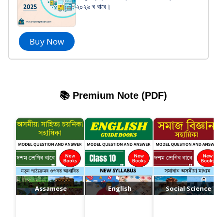
২০২৬ ৰ বাবে।
Buy Now
📚 Premium Note (PDF)
Assamese
English
Social Science