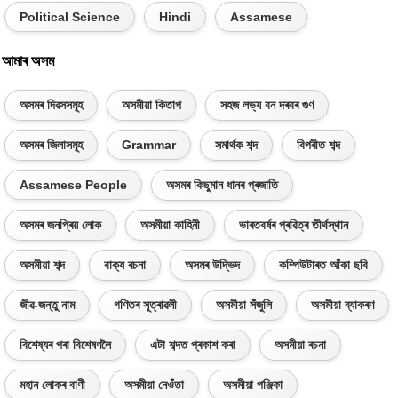
Political Science
Hindi
Assamese
আমাৰ অসম
অসমৰ দিৱসসমূহ
অসমীয়া কিতাপ
সহজ লভ্য বন দৰবৰ গুণ
অসমৰ জিলাসমূহ
Grammar
সমাৰ্থক শব্দ
বিপৰীত শব্দ
Assamese People
অসমৰ কিছুমান ধানৰ প্ৰজাতি
অসমৰ জনপ্ৰিয় লোক
অসমীয়া কাহিনী
ভাৰতবৰ্ষৰ প্ৰৱিত্ৰ তীৰ্থস্থান
অসমীয়া শব্দ
বাক্য ৰচনা
অসমৰ উদ্ভিদ
কম্পিউটাৰত আঁকা ছবি
জীৱ-জন্তু নাম
গণিতৰ সূত্ৰাৱলী
অসমীয়া সঁজুলি
অসমীয়া ব্যাকৰণ
বিশেষ্যৰ পৰা বিশেষণলৈ
এটা শব্দত প্ৰকাশ কৰা
অসমীয়া ৰচনা
মহান লোকৰ বাণী
অসমীয়া নেওঁতা
অসমীয়া পঞ্জিকা