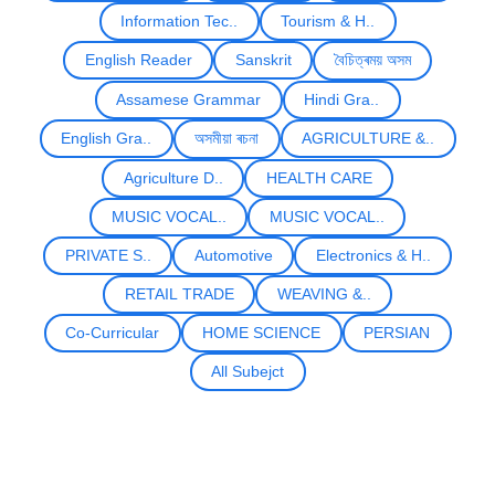
Information Tec..
Tourism & H..
English Reader
Sanskrit
বৈচিত্ৰময় অসম
Assamese Grammar
Hindi Gra..
English Gra..
অসমীয়া ৰচনা
AGRICULTURE &..
Agriculture D..
HEALTH CARE
MUSIC VOCAL..
MUSIC VOCAL..
PRIVATE S..
Automotive
Electronics & H..
RETAIL TRADE
WEAVING &..
Co-Curricular
HOME SCIENCE
PERSIAN
All Subejct