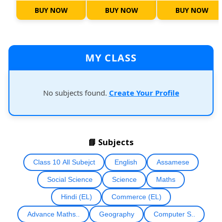
BUY NOW
BUY NOW
BUY NOW
MY CLASS
No subjects found.
Create Your Profile
📘 Subjects
Class 10 All Subejct
English
Assamese
Social Science
Science
Maths
Hindi (EL)
Commerce (EL)
Advance Maths..
Geography
Computer S..