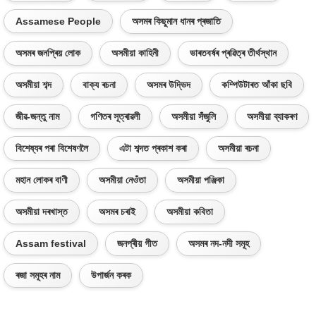
Assamese People
অসমৰ কিছুমান ধানৰ প্ৰজাতি
অসমৰ জনপ্ৰিয় লোক
অসমীয়া কাহিনী
ভাৰতবৰ্ষৰ প্ৰৱিত্ৰ তীৰ্থস্থান
অসমীয়া শব্দ
বাক্য ৰচনা
অসমৰ উদ্ভিদ
কম্পিউটাৰত আঁকা ছবি
জীৱ-জন্তু নাম
গণিতৰ সূত্ৰাৱলী
অসমীয়া সঁজুলি
অসমীয়া ব্যাকৰণ
বিশেষ্যৰ পৰা বিশেষণলৈ
এটা শব্দত প্ৰকাশ কৰা
অসমীয়া ৰচনা
মহান লোকৰ বাণী
অসমীয়া নেওঁতা
অসমীয়া পঞ্জিকা
অসমীয়া দৰখাস্ত
অসমৰ চৰাই
অসমীয়া কবিতা
Assam festival
জনপ্ৰীয় গীত
অসমৰ নদ-নদী সমূহ
ৰজা সমূহৰ নাম
উপাৰ্জন কৰক