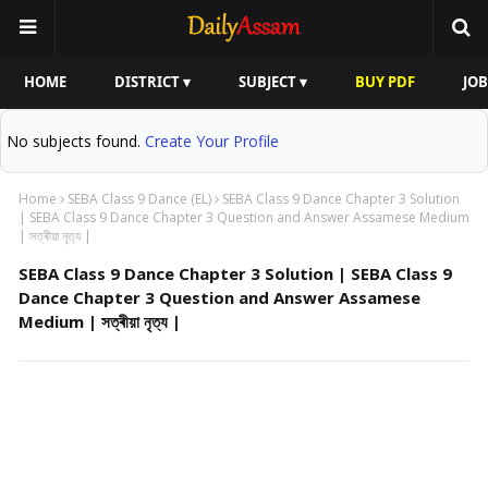
HOME
DISTRICT ▾
SUBJECT ▾
BUY PDF
JOB
No subjects found.
Create Your Profile
Home
SEBA Class 9 Dance (EL)
SEBA Class 9 Dance Chapter 3 Solution
| SEBA Class 9 Dance Chapter 3 Question and Answer Assamese Medium
| সত্ৰীয়া নৃত্য |
SEBA Class 9 Dance Chapter 3 Solution | SEBA Class 9
Dance Chapter 3 Question and Answer Assamese
Medium | সত্ৰীয়া নৃত্য |