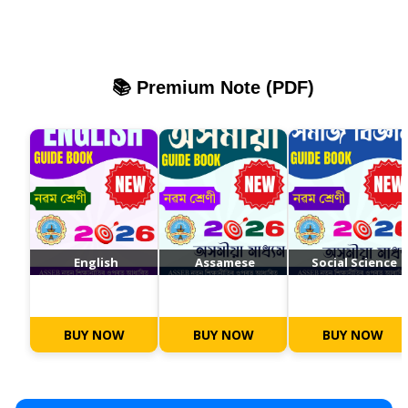
📚 Premium Note (PDF)
English
Assamese
Social Science
BUY NOW
BUY NOW
BUY NOW