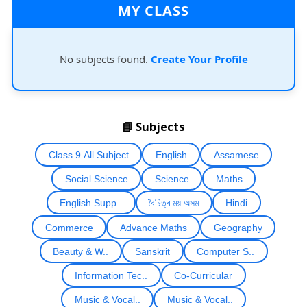
MY CLASS
No subjects found.
Create Your Profile
📘 Subjects
Class 9 All Subject
English
Assamese
Social Science
Science
Maths
English Supp..
বৈচিত্ৰ ময় অসম
Hindi
Commerce
Advance Maths
Geography
Beauty & W..
Sanskrit
Computer S..
Information Tec..
Co-Curricular
Music & Vocal..
Music & Vocal..