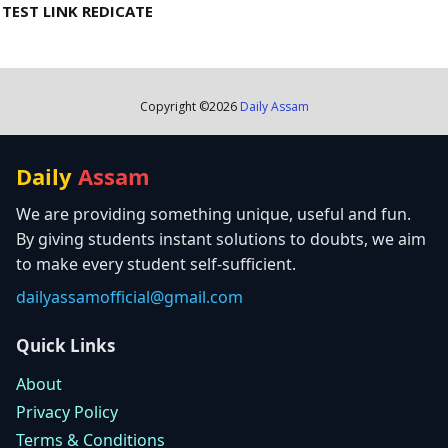
TEST LINK REDICATE
Copyright ©
2026
Daily Assam
Daily
Assam
We are providing something unique, useful and fun.
By giving students instant solutions to doubts, we aim
to make every student self-sufficient.
dailyassamofficial@gmail.com
Quick Links
About
Privacy Policy
Terms & Conditions