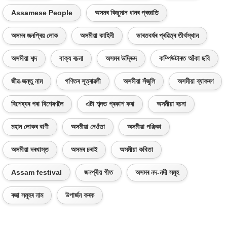
Assamese People
অসমৰ কিছুমান ধানৰ প্ৰজাতি
অসমৰ জনপ্ৰিয় লোক
অসমীয়া কাহিনী
ভাৰতবৰ্ষৰ প্ৰৱিত্ৰ তীৰ্থস্থান
অসমীয়া শব্দ
বাক্য ৰচনা
অসমৰ উদ্ভিদ
কম্পিউটাৰত আঁকা ছবি
জীৱ-জন্তু নাম
গণিতৰ সূত্ৰাৱলী
অসমীয়া সঁজুলি
অসমীয়া ব্যাকৰণ
বিশেষ্যৰ পৰা বিশেষণলৈ
এটা শব্দত প্ৰকাশ কৰা
অসমীয়া ৰচনা
মহান লোকৰ বাণী
অসমীয়া নেওঁতা
অসমীয়া পঞ্জিকা
অসমীয়া দৰখাস্ত
অসমৰ চৰাই
অসমীয়া কবিতা
Assam festival
জনপ্ৰীয় গীত
অসমৰ নদ-নদী সমূহ
ৰজা সমূহৰ নাম
উপাৰ্জন কৰক