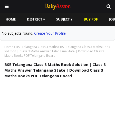
HOME
DISTRICT ▾
SUBJECT ▾
BUY PDF
JOB
No subjects found.
Create Your Profile
Home
BSE Telangana Class 3 Maths
BSE Telangana Class 3 Maths Book
Solution | Class 3 Maths Answer Telangana State | Download Class 3
Maths Books PDF Telangana Board |
BSE Telangana Class 3 Maths Book Solution | Class 3
Maths Answer Telangana State | Download Class 3
Maths Books PDF Telangana Board |