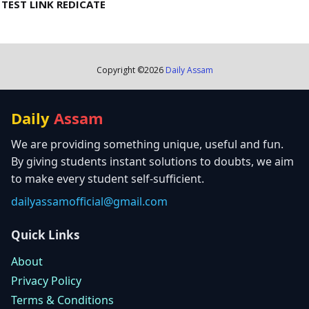
TEST LINK REDICATE
Copyright ©
2026
Daily Assam
Daily
Assam
We are providing something unique, useful and fun.
By giving students instant solutions to doubts, we aim
to make every student self-sufficient.
dailyassamofficial@gmail.com
Quick Links
About
Privacy Policy
Terms & Conditions