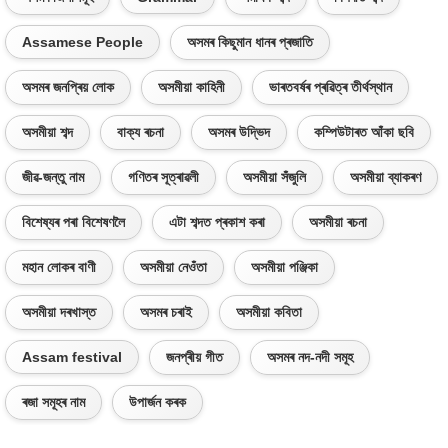
Assamese People
অসমৰ কিছুমান ধানৰ প্ৰজাতি
অসমৰ জনপ্ৰিয় লোক
অসমীয়া কাহিনী
ভাৰতবৰ্ষৰ প্ৰৱিত্ৰ তীৰ্থস্থান
অসমীয়া শব্দ
বাক্য ৰচনা
অসমৰ উদ্ভিদ
কম্পিউটাৰত আঁকা ছবি
জীৱ-জন্তু নাম
গণিতৰ সূত্ৰাৱলী
অসমীয়া সঁজুলি
অসমীয়া ব্যাকৰণ
বিশেষ্যৰ পৰা বিশেষণলৈ
এটা শব্দত প্ৰকাশ কৰা
অসমীয়া ৰচনা
মহান লোকৰ বাণী
অসমীয়া নেওঁতা
অসমীয়া পঞ্জিকা
অসমীয়া দৰখাস্ত
অসমৰ চৰাই
অসমীয়া কবিতা
Assam festival
জনপ্ৰীয় গীত
অসমৰ নদ-নদী সমূহ
ৰজা সমূহৰ নাম
উপাৰ্জন কৰক