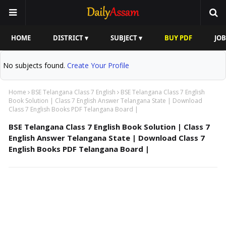
HOME
DISTRICT ▾
SUBJECT ▾
BUY PDF
JOB
No subjects found.
Create Your Profile
Home
BSE Telangana Class 7 English
BSE Telangana Class 7 English
Book Solution | Class 7 English Answer Telangana State | Download
Class 7 English Books PDF Telangana Board |
BSE Telangana Class 7 English Book Solution | Class 7
English Answer Telangana State | Download Class 7
English Books PDF Telangana Board |