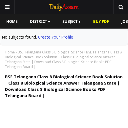
HOME
DISTRICT ▾
SUBJECT ▾
BUY PDF
JOB
No subjects found.
Create Your Profile
Home
BSE Telangana Class 8 Biological Science
BSE Telangana Class 8
Biological Science Book Solution | Class 8 Biological Science Answer
Telangana State | Download Class 8 Biological Science Books PDF
Telangana Board |
BSE Telangana Class 8 Biological Science Book Solution
| Class 8 Biological Science Answer Telangana State |
Download Class 8 Biological Science Books PDF
Telangana Board |