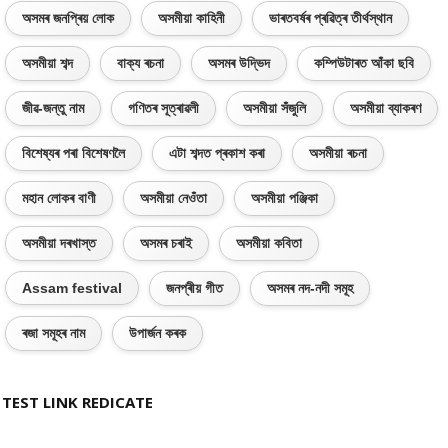
অসমৰ জনপ্ৰিয় লোক
অসমীয়া কাহিনী
ভাৰতবৰ্ষৰ প্ৰৱিত্ৰ তীৰ্থস্থান
অসমীয়া শব্দ
বাক্য ৰচনা
অসমৰ উদ্ভিদ
কম্পিউটাৰত আঁকা ছবি
জীৱ-জন্তু নাম
গণিতৰ সূত্ৰাৱলী
অসমীয়া সঁজুলি
অসমীয়া ব্যাকৰণ
বিশেষ্যৰ পৰা বিশেষণলৈ
এটা শব্দত প্ৰকাশ কৰা
অসমীয়া ৰচনা
মহান লোকৰ বাণী
অসমীয়া নেওঁতা
অসমীয়া পঞ্জিকা
অসমীয়া দৰখাস্ত
অসমৰ চৰাই
অসমীয়া কবিতা
Assam festival
জনপ্ৰীয় গীত
অসমৰ নদ-নদী সমূহ
ৰজা সমূহৰ নাম
উপাৰ্জন কৰক
TEST LINK REDICATE