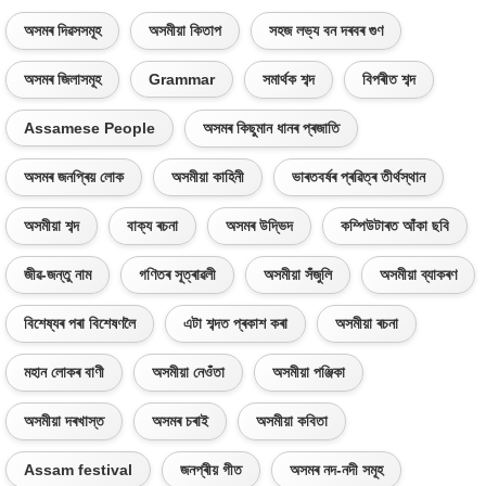
অসমৰ দিৱসসমূহ
অসমীয়া কিতাপ
সহজ লভ্য বন দৰবৰ গুণ
অসমৰ জিলাসমূহ
Grammar
সমাৰ্থক শব্দ
বিপৰীত শব্দ
Assamese People
অসমৰ কিছুমান ধানৰ প্ৰজাতি
অসমৰ জনপ্ৰিয় লোক
অসমীয়া কাহিনী
ভাৰতবৰ্ষৰ প্ৰৱিত্ৰ তীৰ্থস্থান
অসমীয়া শব্দ
বাক্য ৰচনা
অসমৰ উদ্ভিদ
কম্পিউটাৰত আঁকা ছবি
জীৱ-জন্তু নাম
গণিতৰ সূত্ৰাৱলী
অসমীয়া সঁজুলি
অসমীয়া ব্যাকৰণ
বিশেষ্যৰ পৰা বিশেষণলৈ
এটা শব্দত প্ৰকাশ কৰা
অসমীয়া ৰচনা
মহান লোকৰ বাণী
অসমীয়া নেওঁতা
অসমীয়া পঞ্জিকা
অসমীয়া দৰখাস্ত
অসমৰ চৰাই
অসমীয়া কবিতা
Assam festival
জনপ্ৰীয় গীত
অসমৰ নদ-নদী সমূহ