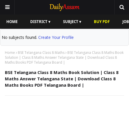
HOME
DISTRICT ▾
SUBJECT ▾
BUY PDF
JOB
No subjects found.
Create Your Profile
Home
BSE Telangana Class 8 Maths
BSE Telangana Class 8 Maths Book
Solution | Class 8 Maths Answer Telangana State | Download Class 8
Maths Books PDF Telangana Board |
BSE Telangana Class 8 Maths Book Solution | Class 8
Maths Answer Telangana State | Download Class 8
Maths Books PDF Telangana Board |