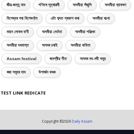
জীৱ-জন্তু নাম
গণিতৰ সূত্ৰাৱলী
অসমীয়া সঁজুলি
অসমীয়া ব্যাকৰণ
বিশেষ্যৰ পৰা বিশেষণলৈ
এটা শব্দত প্ৰকাশ কৰা
অসমীয়া ৰচনা
মহান লোকৰ বাণী
অসমীয়া নেওঁতা
অসমীয়া পঞ্জিকা
অসমীয়া দৰখাস্ত
অসমৰ চৰাই
অসমীয়া কবিতা
Assam festival
জনপ্ৰীয় গীত
অসমৰ নদ-নদী সমূহ
ৰজা সমূহৰ নাম
উপাৰ্জন কৰক
TEST LINK REDICATE
Copyright ©
2026
Daily Assam