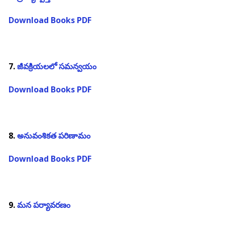
Download Books PDF
7.
జీవక్రియలలో సమన్వయం
Download Books PDF
8.
అనువంశికత పరిణామం
Download Books PDF
9.
మన పర్యావరణం