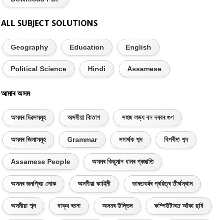
ALL SUBJECT SOLUTIONS
Geography
Education
English
Political Science
Hindi
Assamese
আমাৰ অসম
অসমৰ দিৱসসমূহ
অসমীয়া কিতাপ
সহজ লভ্য বন দৰবৰ গুণ
অসমৰ জিলাসমূহ
Grammar
সমাৰ্থক শব্দ
বিপৰীত শব্দ
Assamese People
অসমৰ কিছুমান ধানৰ প্ৰজাতি
অসমৰ জনপ্ৰিয় লোক
অসমীয়া কাহিনী
ভাৰতবৰ্ষৰ প্ৰৱিত্ৰ তীৰ্থস্থান
অসমীয়া শব্দ
বাক্য ৰচনা
অসমৰ উদ্ভিদ
কম্পিউটাৰত আঁকা ছবি