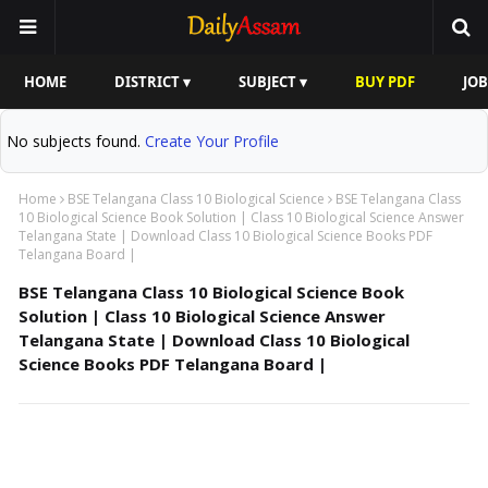
HOME
DISTRICT ▾
SUBJECT ▾
BUY PDF
JOB
No subjects found.
Create Your Profile
Home
BSE Telangana Class 10 Biological Science
BSE Telangana Class
10 Biological Science Book Solution | Class 10 Biological Science Answer
Telangana State | Download Class 10 Biological Science Books PDF
Telangana Board |
BSE Telangana Class 10 Biological Science Book
Solution | Class 10 Biological Science Answer
Telangana State | Download Class 10 Biological
Science Books PDF Telangana Board |