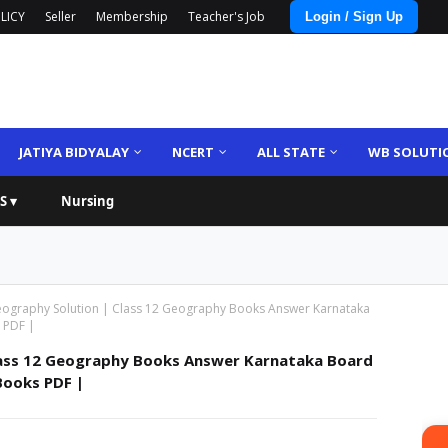
LICY
Seller
Membership
Teacher's Job
Login / Sign Up
JATIYA BIDYALAY
NCERT
ALL STATE
WB SOLUTI
S ▾
Nursing
eography Solution | Class 12 Geography Books Answer Karnataka
 PDF |
lass 12 Geography Books Answer Karnataka Board
Books PDF |