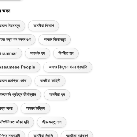
ৰ অসম
সমৰ দিৱসসমূহ
অসমীয়া কিতাপ
হজ লভ্য বন দৰবৰ গুণ
অসমৰ জিলাসমূহ
Grammar
সমাৰ্থক শব্দ
বিপৰীত শব্দ
Assamese People
অসমৰ কিছুমান ধানৰ প্ৰজাতি
সমৰ জনপ্ৰিয় লোক
অসমীয়া কাহিনী
াৰতবৰ্ষৰ প্ৰৱিত্ৰ তীৰ্থস্থান
অসমীয়া শব্দ
াক্য ৰচনা
অসমৰ উদ্ভিদ
ম্পিউটাৰত আঁকা ছবি
জীৱ-জন্তু নাম
ণিতৰ সূত্ৰাৱলী
অসমীয়া সঁজুলি
অসমীয়া ব্যাকৰণ