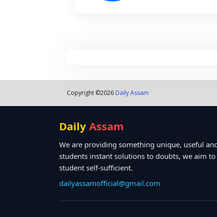
Copyright ©
2026
Daily Assam
Daily
Assam
We are providing something unique, useful and
students instant solutions to doubts, we aim t
student self-sufficient.
dailyassamofficial@gmail.com