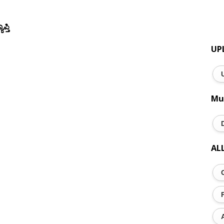
ಪ್ತಿ
UP
Mu
AL