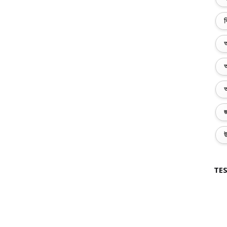
ব
অ
অ
অ
জ
উ
TES