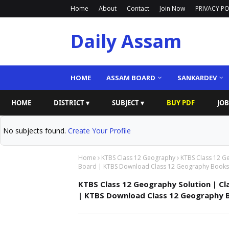
Home
About
Contact
Join Now
PRIVACY PO
Daily Assam
HOME
ASSAM BOARD
SANKARDEV
HOME
DISTRICT ▾
SUBJECT ▾
BUY PDF
JOB
No subjects found.
Create Your Profile
Home
KTBS Class 12 Geography
KTBS Class 12 G
Board | KTBS Download Class 12 Geography Books
KTBS Class 12 Geography Solution | C
| KTBS Download Class 12 Geography 