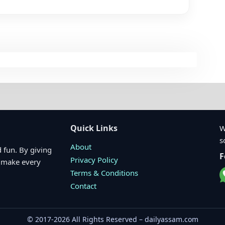
Quick Links
W
s
About
 fun. By giving
F
Privacy Policy
o make every
Terms & Conditions
Contact
© 2017-2026 All Rights Reserved – dailyassam.com