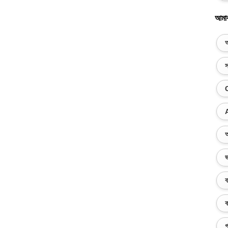
আমা
অ
স
অ
ভ
ব
ক
গ