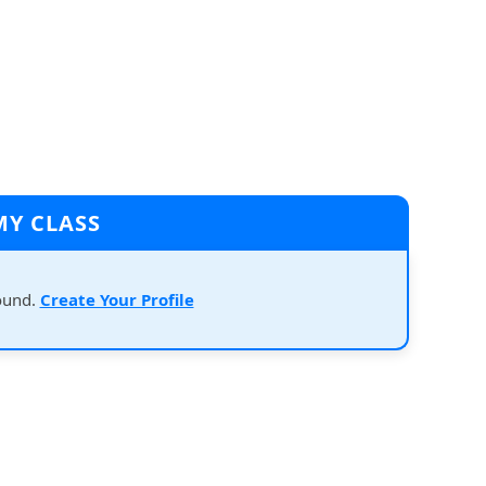
MY CLASS
ound.
Create Your Profile