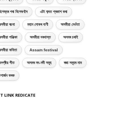
িশেষ্যৰ পৰা বিশেষণলৈ
এটা শব্দত প্ৰকাশ কৰা
সমীয়া ৰচনা
মহান লোকৰ বাণী
অসমীয়া নেওঁতা
সমীয়া পঞ্জিকা
অসমীয়া দৰখাস্ত
অসমৰ চৰাই
সমীয়া কবিতা
Assam festival
নপ্ৰীয় গীত
অসমৰ নদ-নদী সমূহ
ৰজা সমূহৰ নাম
পাৰ্জন কৰক
T LINK REDICATE