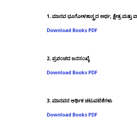
1. ಮಾನವ ಭೂಗೋಳಶಾಸ್ತ್ರದ ಅರ್ಥ, ಕ್ಷೇತ್ರ ಮತ್ತು ವ್ಯಾ
Download Books PDF
2. ಪ್ರಪಂಚದ ಜನಸಂಖ್ಯೆ
Download Books PDF
3. ಮಾನವನ ಆರ್ಥಿಕ ಚಟುವಟಿಕೆಗಳು
Download Books PDF