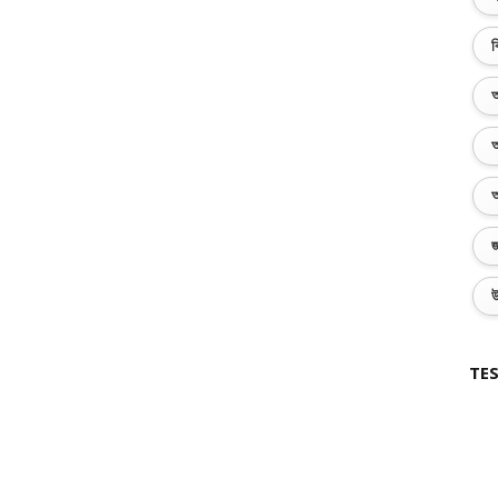
ব
অ
অ
অ
জ
উ
TES