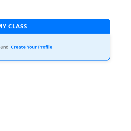
MY CLASS
ound.
Create Your Profile