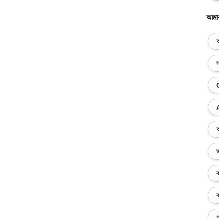
আমা
অ
স
অ
ভ
ব
ক
গ