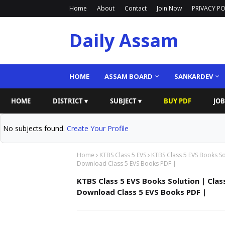
Home
About
Contact
Join Now
PRIVACY PO
Daily Assam
HOME
ASSAM BOARD
SANKARDEV
HOME
DISTRICT ▾
SUBJECT ▾
BUY PDF
JOB
No subjects found.
Create Your Profile
Home
KTBS Class 5 EVS
KTBS Class 5 EVS Books S
Download Class 5 EVS Books PDF |
KTBS Class 5 EVS Books Solution | Cla
Download Class 5 EVS Books PDF |