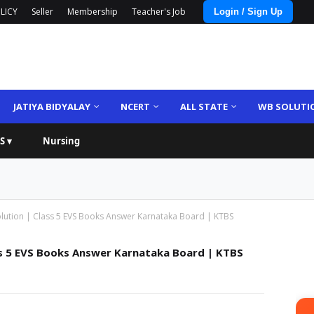
LICY
Seller
Membership
Teacher's Job
Login / Sign Up
JATIYA BIDYALAY
NCERT
ALL STATE
WB SOLUTI
S ▾
Nursing
olution | Class 5 EVS Books Answer Karnataka Board | KTBS
ss 5 EVS Books Answer Karnataka Board | KTBS