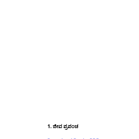
1.
ಜೀವ ಪ್ರಪಂಚ