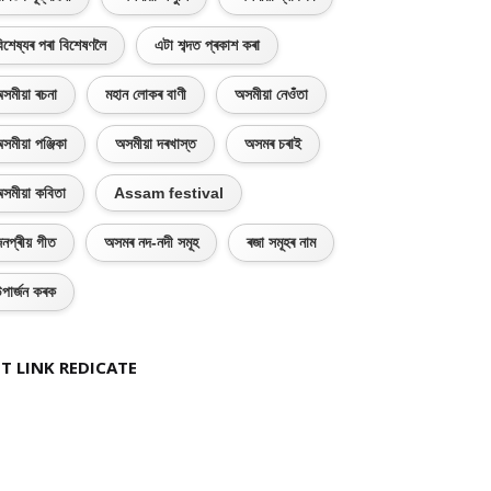
িশেষ্যৰ পৰা বিশেষণলৈ
এটা শব্দত প্ৰকাশ কৰা
সমীয়া ৰচনা
মহান লোকৰ বাণী
অসমীয়া নেওঁতা
সমীয়া পঞ্জিকা
অসমীয়া দৰখাস্ত
অসমৰ চৰাই
সমীয়া কবিতা
Assam festival
নপ্ৰীয় গীত
অসমৰ নদ-নদী সমূহ
ৰজা সমূহৰ নাম
পাৰ্জন কৰক
T LINK REDICATE