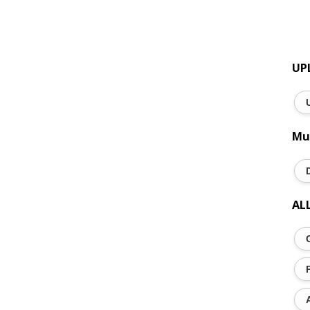
UP
Mu
AL