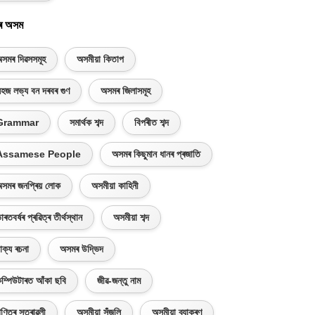
ৰ অসম
সমৰ দিৱসসমূহ
অসমীয়া কিতাপ
হজ লভ্য বন দৰবৰ গুণ
অসমৰ জিলাসমূহ
Grammar
সমাৰ্থক শব্দ
বিপৰীত শব্দ
Assamese People
অসমৰ কিছুমান ধানৰ প্ৰজাতি
সমৰ জনপ্ৰিয় লোক
অসমীয়া কাহিনী
াৰতবৰ্ষৰ প্ৰৱিত্ৰ তীৰ্থস্থান
অসমীয়া শব্দ
াক্য ৰচনা
অসমৰ উদ্ভিদ
ম্পিউটাৰত আঁকা ছবি
জীৱ-জন্তু নাম
ণিতৰ সূত্ৰাৱলী
অসমীয়া সঁজুলি
অসমীয়া ব্যাকৰণ