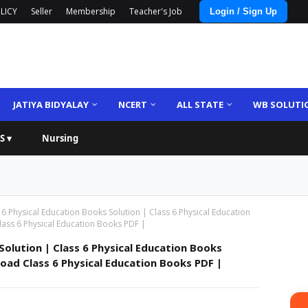
LICY
Seller
Membership
Teacher's Job
Login / Sign Up
JATIYA BIDYALAY
NCERT
ALL STATE
WB SOLUTI
S ▾
Nursing
 6 Physical Education Books Solution | Class 6 Physical Education
ss 6 Physical Education Books PDF |
Solution | Class 6 Physical Education Books
ad Class 6 Physical Education Books PDF |