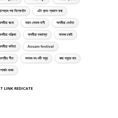
িশেষ্যৰ পৰা বিশেষণলৈ
এটা শব্দত প্ৰকাশ কৰা
সমীয়া ৰচনা
মহান লোকৰ বাণী
অসমীয়া নেওঁতা
সমীয়া পঞ্জিকা
অসমীয়া দৰখাস্ত
অসমৰ চৰাই
সমীয়া কবিতা
Assam festival
নপ্ৰীয় গীত
অসমৰ নদ-নদী সমূহ
ৰজা সমূহৰ নাম
পাৰ্জন কৰক
T LINK REDICATE