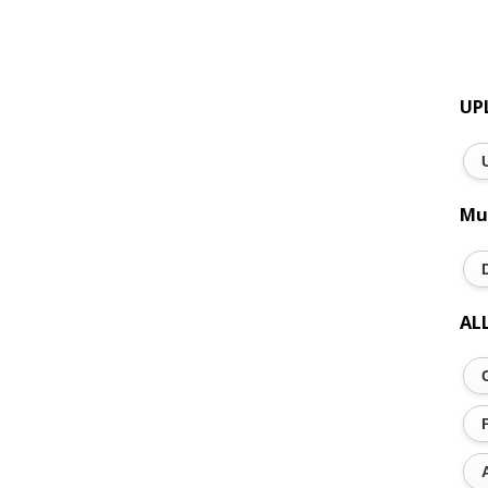
UP
Mu
AL