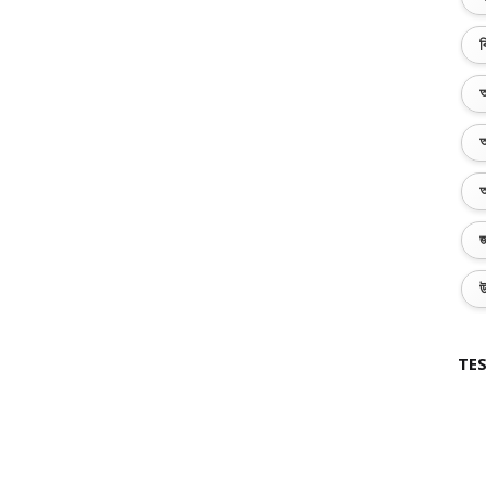
ব
অ
অ
অ
জ
উ
TES