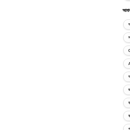
আমা
অ
স
অ
ভ
ব
ক
গ