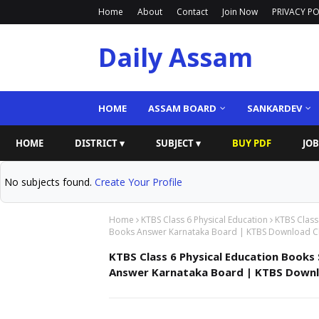
Home
About
Contact
Join Now
PRIVACY PO
Daily Assam
HOME
ASSAM BOARD
SANKARDEV
HOME
DISTRICT ▾
SUBJECT ▾
BUY PDF
JOB
No subjects found.
Create Your Profile
Home
KTBS Class 6 Physical Education
KTBS Class
Books Answer Karnataka Board | KTBS Download Cla
KTBS Class 6 Physical Education Books 
Answer Karnataka Board | KTBS Downlo