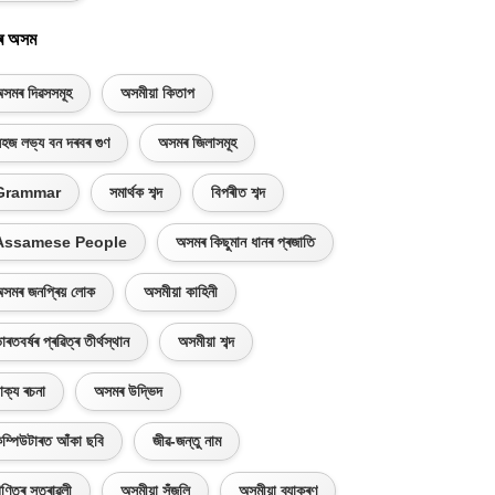
ৰ অসম
সমৰ দিৱসসমূহ
অসমীয়া কিতাপ
হজ লভ্য বন দৰবৰ গুণ
অসমৰ জিলাসমূহ
Grammar
সমাৰ্থক শব্দ
বিপৰীত শব্দ
Assamese People
অসমৰ কিছুমান ধানৰ প্ৰজাতি
সমৰ জনপ্ৰিয় লোক
অসমীয়া কাহিনী
াৰতবৰ্ষৰ প্ৰৱিত্ৰ তীৰ্থস্থান
অসমীয়া শব্দ
াক্য ৰচনা
অসমৰ উদ্ভিদ
ম্পিউটাৰত আঁকা ছবি
জীৱ-জন্তু নাম
ণিতৰ সূত্ৰাৱলী
অসমীয়া সঁজুলি
অসমীয়া ব্যাকৰণ