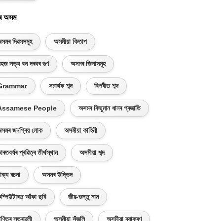
ৰ অসম
সমৰ দিৱসসমূহ
অসমীয়া কিতাপ
হজ লভ্য বন দৰবৰ গুণ
অসমৰ জিলাসমূহ
Grammar
সমাৰ্থক শব্দ
বিপৰীত শব্দ
Assamese People
অসমৰ কিছুমান ধানৰ প্ৰজাতি
সমৰ জনপ্ৰিয় লোক
অসমীয়া কাহিনী
াৰতবৰ্ষৰ প্ৰৱিত্ৰ তীৰ্থস্থান
অসমীয়া শব্দ
াক্য ৰচনা
অসমৰ উদ্ভিদ
ম্পিউটাৰত আঁকা ছবি
জীৱ-জন্তু নাম
ণিতৰ সূত্ৰাৱলী
অসমীয়া সঁজুলি
অসমীয়া ব্যাকৰণ