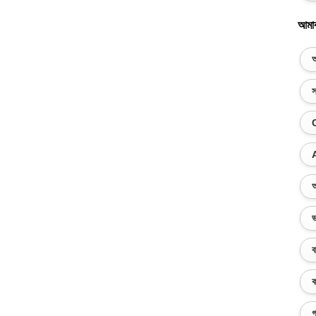
আমা
অ
স
অ
ভ
ব
ক
গ