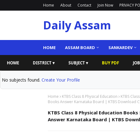
Home
About
Contact
Join Now
PRIVACY PO
Daily Assam
HOME
ASSAM BOARD
SANKARDEV
HOME
DISTRICT ▾
SUBJECT ▾
BUY PDF
JOB
No subjects found.
Create Your Profile
Home
KTBS Class 8 Physical Education
KTBS Class
Books Answer Karnataka Board | KTBS Download Cla
KTBS Class 8 Physical Education Books 
Answer Karnataka Board | KTBS Downlo