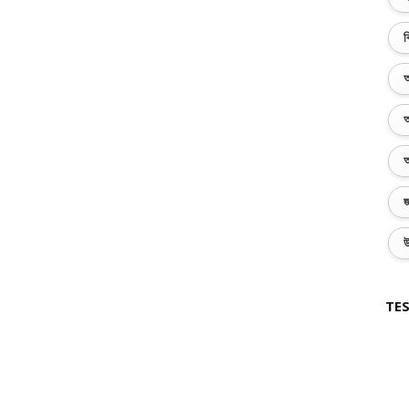
ব
অ
অ
অ
জ
উ
TES