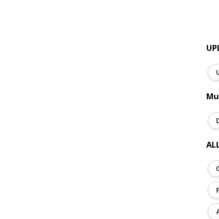
UP
Mu
AL