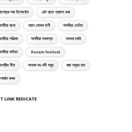
িশেষ্যৰ পৰা বিশেষণলৈ
এটা শব্দত প্ৰকাশ কৰা
সমীয়া ৰচনা
মহান লোকৰ বাণী
অসমীয়া নেওঁতা
সমীয়া পঞ্জিকা
অসমীয়া দৰখাস্ত
অসমৰ চৰাই
সমীয়া কবিতা
Assam festival
নপ্ৰীয় গীত
অসমৰ নদ-নদী সমূহ
ৰজা সমূহৰ নাম
পাৰ্জন কৰক
T LINK REDICATE