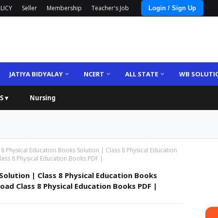
LICY
Seller
Membership
Teacher's Job
Login / Sign Up
JATIYA BIDYALAY
NCERT
ALL STATE
WB SOLUTI
S ▾
Nursing
 8 Physical Education Books Solution | Class 8 Physical Education
ss 8 Physical Education Books PDF |
Solution | Class 8 Physical Education Books
ad Class 8 Physical Education Books PDF |