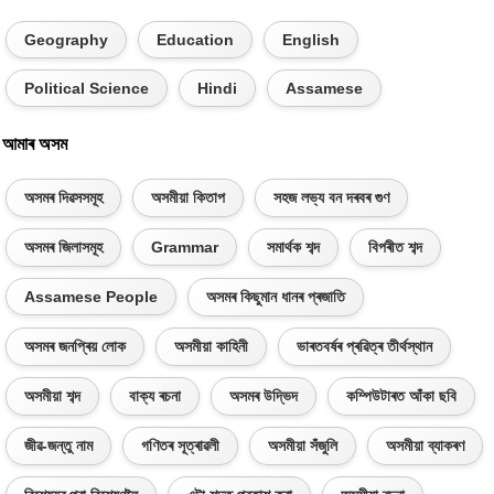
Geography
Education
English
Political Science
Hindi
Assamese
আমাৰ অসম
অসমৰ দিৱসসমূহ
অসমীয়া কিতাপ
সহজ লভ্য বন দৰবৰ গুণ
অসমৰ জিলাসমূহ
Grammar
সমাৰ্থক শব্দ
বিপৰীত শব্দ
Assamese People
অসমৰ কিছুমান ধানৰ প্ৰজাতি
অসমৰ জনপ্ৰিয় লোক
অসমীয়া কাহিনী
ভাৰতবৰ্ষৰ প্ৰৱিত্ৰ তীৰ্থস্থান
অসমীয়া শব্দ
বাক্য ৰচনা
অসমৰ উদ্ভিদ
কম্পিউটাৰত আঁকা ছবি
জীৱ-জন্তু নাম
গণিতৰ সূত্ৰাৱলী
অসমীয়া সঁজুলি
অসমীয়া ব্যাকৰণ