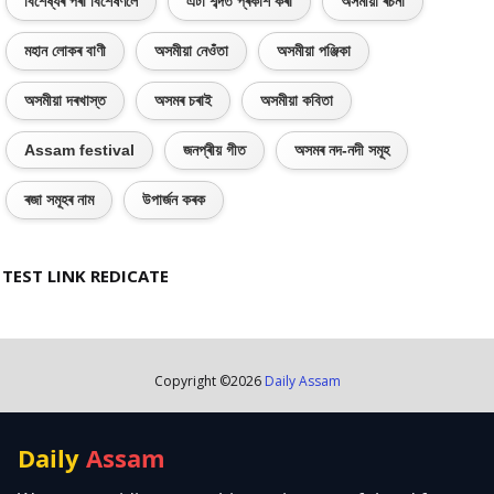
বিশেষ্যৰ পৰা বিশেষণলৈ
এটা শব্দত প্ৰকাশ কৰা
অসমীয়া ৰচনা
মহান লোকৰ বাণী
অসমীয়া নেওঁতা
অসমীয়া পঞ্জিকা
অসমীয়া দৰখাস্ত
অসমৰ চৰাই
অসমীয়া কবিতা
Assam festival
জনপ্ৰীয় গীত
অসমৰ নদ-নদী সমূহ
ৰজা সমূহৰ নাম
উপাৰ্জন কৰক
TEST LINK REDICATE
Copyright ©
2026
Daily Assam
Daily
Assam