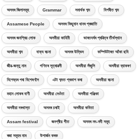
অসমৰ জিলাসমূহ
Grammar
সমাৰ্থক শব্দ
বিপৰীত শব্দ
Assamese People
অসমৰ কিছুমান ধানৰ প্ৰজাতি
অসমৰ জনপ্ৰিয় লোক
অসমীয়া কাহিনী
ভাৰতবৰ্ষৰ প্ৰৱিত্ৰ তীৰ্থস্থান
অসমীয়া শব্দ
বাক্য ৰচনা
অসমৰ উদ্ভিদ
কম্পিউটাৰত আঁকা ছবি
জীৱ-জন্তু নাম
গণিতৰ সূত্ৰাৱলী
অসমীয়া সঁজুলি
অসমীয়া ব্যাকৰণ
বিশেষ্যৰ পৰা বিশেষণলৈ
এটা শব্দত প্ৰকাশ কৰা
অসমীয়া ৰচনা
মহান লোকৰ বাণী
অসমীয়া নেওঁতা
অসমীয়া পঞ্জিকা
অসমীয়া দৰখাস্ত
অসমৰ চৰাই
অসমীয়া কবিতা
Assam festival
জনপ্ৰীয় গীত
অসমৰ নদ-নদী সমূহ
ৰজা সমূহৰ নাম
উপাৰ্জন কৰক