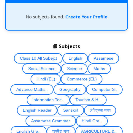
No subjects found.
Create Your Profile
📘 Subjects
Class 10 All Subejct
English
Assamese
Social Science
Science
Maths
Hindi (EL)
Commerce (EL)
Advance Maths..
Geography
Computer S..
Information Tec..
Tourism & H..
English Reader
Sanskrit
বৈচিত্ৰময় অসম
Assamese Grammar
Hindi Gra..
English Gra..
অসমীয়া ৰচনা
AGRICULTURE &..