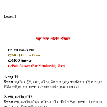
Lesson 3
বস্ত্ৰ আৰু পোছাক-পৰিচ্ছদ
👉Text Books PDF
👉MCQ Online Exam
👉MCQ Answer
👉Paid Answer (For Membership User)
1. বস্ত্ৰ কি?
উত্তৰ:
বস্ত্ৰ হৈছে সুঁতি, ৰেয়ন, নাইলন, উল বা অন্যান্য প্ৰাকৃতিক বা কৃত্ৰিম তন্ত্ৰৰে
নিৰ্মিত ফাব্ৰিক, যাক কাপোৰ বা পোছাক বনাবলৈ ব্যৱহাৰ কৰা হয়।
2. পোছাক-পৰিচ্ছদ কি?
উত্তৰ:
পোছাক-পৰিচ্ছদ হৈছে ব্যক্তিয়ে শৰীৰ ঢাকিবলৈ পিন্ধা কাপোৰ। ইয়াত জামা,
পেণ্ট, চাদৰ, চুৰিদাৰ আদি অন্তৰ্ভুক্ত।