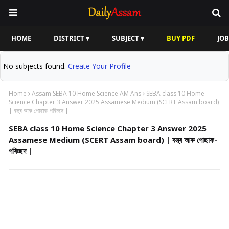
HOME
DISTRICT ▾
SUBJECT ▾
BUY PDF
JOB
No subjects found.
Create Your Profile
Home
Assam SEBA 10 Home Science AM Ans
SEBA class 10 Home
Science Chapter 3 Answer 2025 Assamese Medium (SCERT Assam board)
| বস্ত্ৰ আৰু পোছাক-পৰিচ্ছদ |
SEBA class 10 Home Science Chapter 3 Answer 2025
Assamese Medium (SCERT Assam board) | বস্ত্ৰ আৰু পোছাক-
পৰিচ্ছদ |