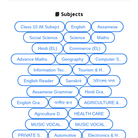
📘 Subjects
Class 10 All Subejct
English
Assamese
Social Science
Science
Maths
Hindi (EL)
Commerce (EL)
Advance Maths..
Geography
Computer S..
Information Tec..
Tourism & H..
English Reader
Sanskrit
বৈচিত্ৰময় অসম
Assamese Grammar
Hindi Gra..
English Gra..
অসমীয়া ৰচনা
AGRICULTURE &..
Agriculture D..
HEALTH CARE
MUSIC VOCAL..
MUSIC VOCAL..
PRIVATE S..
Automotive
Electronics & H..