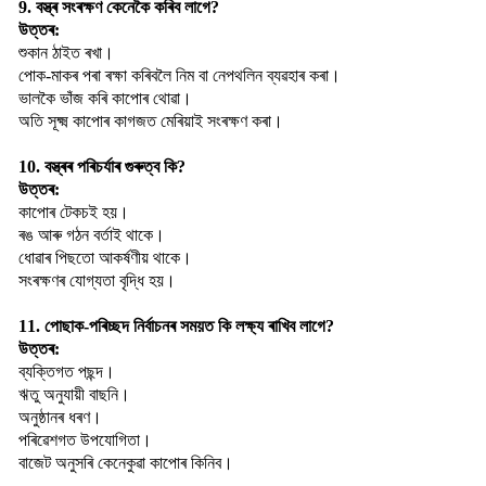
9. বস্ত্ৰ সংৰক্ষণ কেনেকৈ কৰিব লাগে?
উত্তৰ:
শুকান ঠাইত ৰখা।
পোক-মাকৰ পৰা ৰক্ষা কৰিবলৈ নিম বা নেপথলিন ব্যৱহাৰ কৰা।
ভালকৈ ভাঁজ কৰি কাপোৰ থোৱা।
অতি সূক্ষ্ম কাপোৰ কাগজত মেৰিয়াই সংৰক্ষণ কৰা।
10. বস্ত্ৰৰ পৰিচৰ্যাৰ গুৰুত্ব কি?
উত্তৰ:
কাপোৰ টেকচই হয়।
ৰঙ আৰু গঠন বৰ্তাই থাকে।
ধোৱাৰ পিছতো আকর্ষণীয় থাকে।
সংৰক্ষণৰ যোগ্যতা বৃদ্ধি হয়।
11. পোছাক-পৰিচ্ছদ নিৰ্বাচনৰ সময়ত কি লক্ষ্য ৰাখিব লাগে?
উত্তৰ:
ব্যক্তিগত পছন্দ।
ঋতু অনুযায়ী বাছনি।
অনুষ্ঠানৰ ধৰণ।
পৰিৱেশগত উপযোগিতা।
বাজেট অনুসৰি কেনেকুৱা কাপোৰ কিনিব।