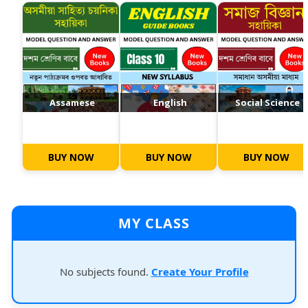
Assamese
English
Social Science
BUY NOW
BUY NOW
BUY NOW
MY CLASS
No subjects found.
Create Your Profile