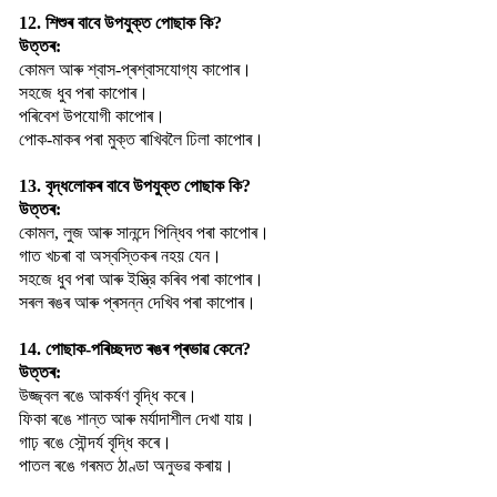
12. শিশুৰ বাবে উপযুক্ত পোছাক কি?
উত্তৰ:
কোমল আৰু শ্বাস-প্ৰশ্বাসযোগ্য কাপোৰ।
সহজে ধুব পৰা কাপোৰ।
পৰিবেশ উপযোগী কাপোৰ।
পোক-মাকৰ পৰা মুক্ত ৰাখিবলৈ ঢিলা কাপোৰ।
13. বৃদ্ধলোকৰ বাবে উপযুক্ত পোছাক কি?
উত্তৰ:
কোমল, লুজ আৰু সানন্দে পিন্ধিব পৰা কাপোৰ।
গাত খচৰা বা অস্বস্তিকৰ নহয় যেন।
সহজে ধুব পৰা আৰু ইস্ত্রি কৰিব পৰা কাপোৰ।
সৰল ৰঙৰ আৰু প্ৰসন্ন দেখিব পৰা কাপোৰ।
14. পোছাক-পৰিচ্ছদত ৰঙৰ প্ৰভাৱ কেনে?
উত্তৰ:
উজ্জ্বল ৰঙে আকর্ষণ বৃদ্ধি কৰে।
ফিকা ৰঙে শান্ত আৰু মৰ্যাদাশীল দেখা যায়।
গাঢ় ৰঙে সৌন্দর্য বৃদ্ধি কৰে।
পাতল ৰঙে গৰমত ঠাণ্ডা অনুভৱ কৰায়।