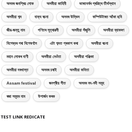
অসমৰ জনপ্ৰিয় লোক
অসমীয়া কাহিনী
ভাৰতবৰ্ষৰ প্ৰৱিত্ৰ তীৰ্থস্থান
অসমীয়া শব্দ
বাক্য ৰচনা
অসমৰ উদ্ভিদ
কম্পিউটাৰত আঁকা ছবি
জীৱ-জন্তু নাম
গণিতৰ সূত্ৰাৱলী
অসমীয়া সঁজুলি
অসমীয়া ব্যাকৰণ
বিশেষ্যৰ পৰা বিশেষণলৈ
এটা শব্দত প্ৰকাশ কৰা
অসমীয়া ৰচনা
মহান লোকৰ বাণী
অসমীয়া নেওঁতা
অসমীয়া পঞ্জিকা
অসমীয়া দৰখাস্ত
অসমৰ চৰাই
অসমীয়া কবিতা
Assam festival
জনপ্ৰীয় গীত
অসমৰ নদ-নদী সমূহ
ৰজা সমূহৰ নাম
উপাৰ্জন কৰক
TEST LINK REDICATE