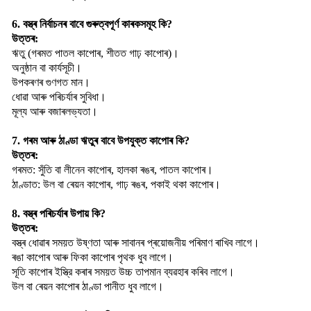
6. বস্ত্ৰ নিৰ্বাচনৰ বাবে গুৰুত্বপূৰ্ণ কাৰকসমূহ কি?
উত্তৰ:
ঋতু (গৰমত পাতল কাপোৰ, শীতত গাঢ় কাপোৰ)।
অনুষ্ঠান বা কাৰ্যসূচী।
উপকৰণৰ গুণগত মান।
ধোৱা আৰু পৰিচৰ্যাৰ সুবিধা।
মূল্য আৰু বজাৰলভ্যতা।
7. গৰম আৰু ঠাণ্ডা ঋতুৰ বাবে উপযুক্ত কাপোৰ কি?
উত্তৰ:
গৰমত: সুঁতি বা লীনেন কাপোৰ, হালকা ৰঙৰ, পাতল কাপোৰ।
ঠাণ্ডাত: উল বা ৰেয়ন কাপোৰ, গাঢ় ৰঙৰ, পকাই থকা কাপোৰ।
8. বস্ত্ৰ পৰিচৰ্যাৰ উপায় কি?
উত্তৰ:
বস্ত্ৰ ধোৱাৰ সময়ত উষ্ণতা আৰু সাবানৰ প্ৰয়োজনীয় পৰিমাণ ৰাখিব লাগে।
ৰঙা কাপোৰ আৰু ফিকা কাপোৰ পৃথক ধুব লাগে।
সূতি কাপোৰ ইস্ত্রি কৰাৰ সময়ত উচ্চ তাপমান ব্যৱহাৰ কৰিব লাগে।
উল বা ৰেয়ন কাপোৰ ঠাণ্ডা পানীত ধুব লাগে।