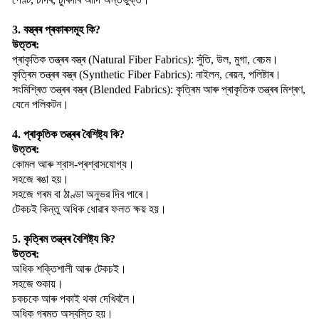
3. বস্ত্ৰৰ প্ৰকাৰসমূহ কি?
উত্তৰ:
প্ৰাকৃতিক তন্ত্ৰৰ বস্ত্ৰ (Natural Fiber Fabrics): সুঁতি, উল, মুগা, ৰেচম।
কৃত্ৰিম তন্ত্ৰৰ বস্ত্ৰ (Synthetic Fiber Fabrics): নাইলন, ৰেয়ন, পলিষ্টাৰ।
সংমিশ্ৰিত তন্ত্ৰৰ বস্ত্ৰ (Blended Fabrics): কৃত্ৰিম আৰু প্ৰাকৃতিক তন্ত্ৰৰ মিশ্ৰণ,
যেনে পলিকটন।
4. প্ৰাকৃতিক তন্ত্ৰৰ বৈশিষ্ট্য কি?
উত্তৰ:
কোমল আৰু শ্বাস-প্ৰশ্বাসযোগ্য।
সহজে ৰঙা হয়।
সহজে গৰম বা ঠাণ্ডা অনুভৱ দিব পাৰে।
টেকচই কিন্তু অধিক ধোৱাৰ ফলত ক্ষয় হয়।
5. কৃত্ৰিম তন্ত্ৰৰ বৈশিষ্ট্য কি?
উত্তৰ:
অধিক শক্তিশালী আৰু টেকচই।
সহজে শুকায়।
চকচকে আৰু পকাই থকা দেখিবলৈ।
অধিক গৰমত অস্বস্তি হয়।