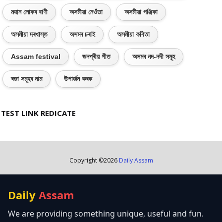
মহান লোকৰ বাণী
অসমীয়া নেওঁতা
অসমীয়া পঞ্জিকা
অসমীয়া দৰখাস্ত
অসমৰ চৰাই
অসমীয়া কবিতা
Assam festival
জনপ্ৰীয় গীত
অসমৰ নদ-নদী সমূহ
ৰজা সমূহৰ নাম
উপাৰ্জন কৰক
TEST LINK REDICATE
Copyright ©
2026
Daily Assam
Daily
Assam
We are providing something unique, useful and fun.