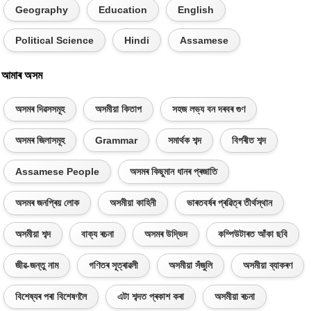
Geography
Education
English
Political Science
Hindi
Assamese
আমাৰ অসম
অসমৰ দিৱসসমূহ
অসমীয়া কিতাপ
সহজ লভ্য বন দৰবৰ গুণ
অসমৰ জিলাসমূহ
Grammar
সমাৰ্থক শব্দ
বিপৰীত শব্দ
Assamese People
অসমৰ কিছুমান ধানৰ প্ৰজাতি
অসমৰ জনপ্ৰিয় লোক
অসমীয়া কাহিনী
ভাৰতবৰ্ষৰ প্ৰৱিত্ৰ তীৰ্থস্থান
অসমীয়া শব্দ
বাক্য ৰচনা
অসমৰ উদ্ভিদ
কম্পিউটাৰত আঁকা ছবি
জীৱ-জন্তু নাম
গণিতৰ সূত্ৰাৱলী
অসমীয়া সঁজুলি
অসমীয়া ব্যাকৰণ
বিশেষ্যৰ পৰা বিশেষণলৈ
এটা শব্দত প্ৰকাশ কৰা
অসমীয়া ৰচনা