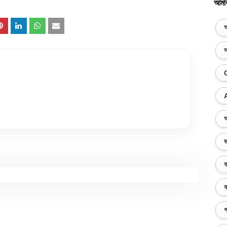
আমা
অ
স
অ
ভ
ব
ক
গ