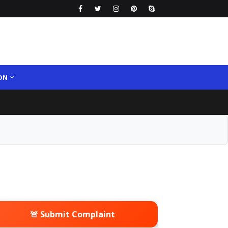
ON
🚨 Submit Complaint