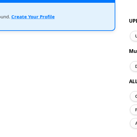
ound.
Create Your Profile
UP
Mu
AL