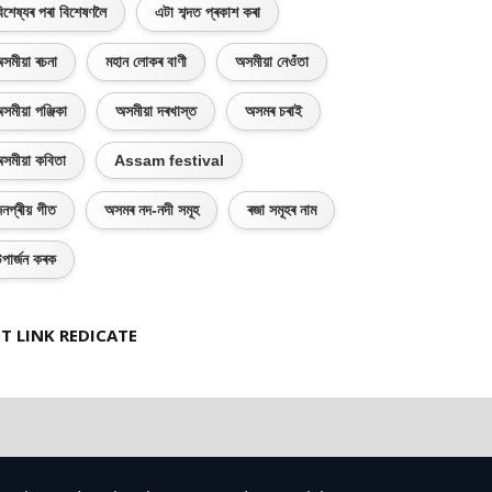
িশেষ্যৰ পৰা বিশেষণলৈ
এটা শব্দত প্ৰকাশ কৰা
সমীয়া ৰচনা
মহান লোকৰ বাণী
অসমীয়া নেওঁতা
সমীয়া পঞ্জিকা
অসমীয়া দৰখাস্ত
অসমৰ চৰাই
সমীয়া কবিতা
Assam festival
নপ্ৰীয় গীত
অসমৰ নদ-নদী সমূহ
ৰজা সমূহৰ নাম
পাৰ্জন কৰক
T LINK REDICATE