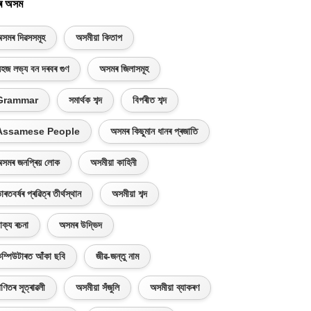
ৰ অসম
সমৰ দিৱসসমূহ
অসমীয়া কিতাপ
হজ লভ্য বন দৰবৰ গুণ
অসমৰ জিলাসমূহ
Grammar
সমাৰ্থক শব্দ
বিপৰীত শব্দ
Assamese People
অসমৰ কিছুমান ধানৰ প্ৰজাতি
সমৰ জনপ্ৰিয় লোক
অসমীয়া কাহিনী
াৰতবৰ্ষৰ প্ৰৱিত্ৰ তীৰ্থস্থান
অসমীয়া শব্দ
াক্য ৰচনা
অসমৰ উদ্ভিদ
ম্পিউটাৰত আঁকা ছবি
জীৱ-জন্তু নাম
ণিতৰ সূত্ৰাৱলী
অসমীয়া সঁজুলি
অসমীয়া ব্যাকৰণ