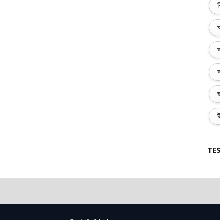
ব
অ
অ
অ
জ
উ
TES