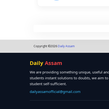
Copyright ©
2026
Daily Assam
Daily
Assam
We are providing something unique, useful and
students instant solutions to doubts, we aim t
student self-sufficient.
dailyassamofficial@gmail.com