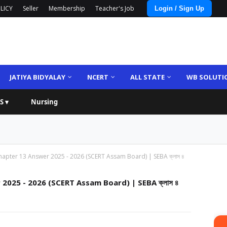
LICY
Seller
Membership
Teacher's Job
Login / Sign Up
JATIYA BIDYALAY
NCERT
ALL STATE
WB SOLUTI
S ▾
Nursing
hapter 13 Answer 2025 - 2026 (SCERT Assam Board) | SEBA ক্লাস ৪
2025 - 2026 (SCERT Assam Board) | SEBA ক্লাস ৪