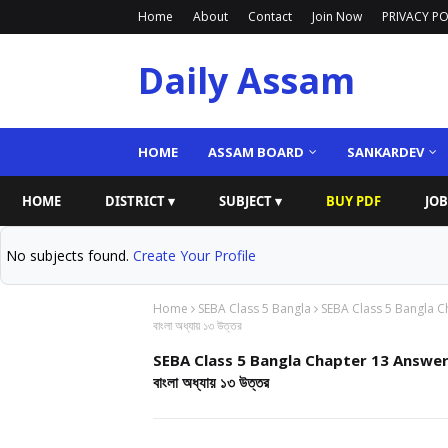
Home
About
Contact
Join Now
PRIVACY PO
Daily Assam
HOME
ASSAM BOARD
SANKARDEV
HOME
DISTRICT ▾
SUBJECT ▾
BUY PDF
JOB
No subjects found.
Create Your Profile
Home
SEBA Class 5 Bangla
SEBA Class 5 Bangla C
বাংলা অধ্যায় ১৩ উত্তর
SEBA Class 5 Bangla Chapter 13 Answer 
বাংলা অধ্যায় ১৩ উত্তর