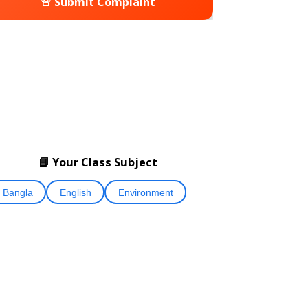
🚨 Submit Complaint
📘 Your Class Subject
Bangla
English
Environment