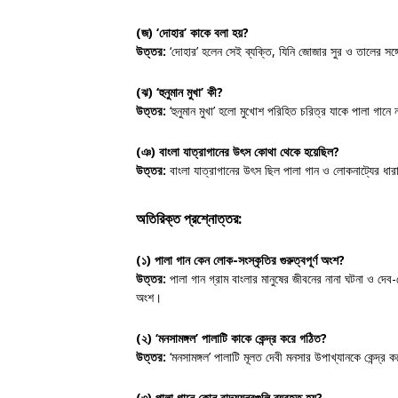
(জ) ‘দোহার’ কাকে বলা হয়?
উত্তর:
‘দোহার’ হলেন সেই ব্যক্তি, যিনি জোজার সুর ও তালের সঙ্গ
(ঝ) ‘হুনুমান মুখা’ কী?
উত্তর:
‘হুনুমান মুখা’ হলো মুখোশ পরিহিত চরিত্র যাকে পালা গানে
(ঞ) বাংলা যাত্রাগানের উৎস কোথা থেকে হয়েছিল?
উত্তর:
বাংলা যাত্রাগানের উৎস ছিল পালা গান ও লোকনাট্যের ধার
অতিরিক্ত প্রশ্নোত্তর:
(১) পালা গান কেন লোক-সংস্কৃতির গুরুত্বপূর্ণ অংশ?
উত্তর:
পালা গান গ্রাম বাংলার মানুষের জীবনের নানা ঘটনা ও দেব-
অংশ।
(২) ‘মনসামঙ্গল’ পালাটি কাকে কেন্দ্র করে গঠিত?
উত্তর:
‘মনসামঙ্গল’ পালাটি মূলত দেবী মনসার উপাখ্যানকে কেন্দ্র
(৩) পালা গানে কোন বাদ্যযন্ত্রগুলি ব্যবহৃত হয়?