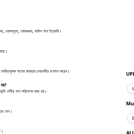
াথা, লোকনৃত্য, লোককথা, বাউল গান ইত্যাদি।
ত আছে।
নি ভক্তিমূলক গানের মাধ্যমে দেবদেবীর গুণগান করেন।
UP
 হয়?
রভৃতি দেবীর গান পরিবেশন করা হয়।
Mu
ৃত্ব দেন।
র’।
AL