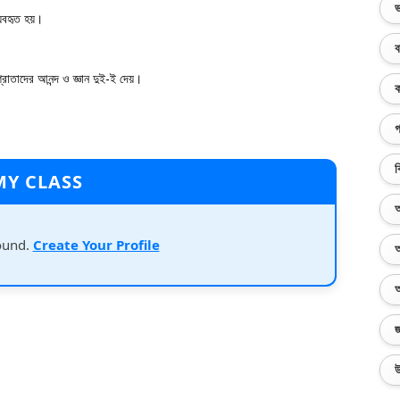
ভ
্যবহৃত হয়।
ব
্রোতাদের আনন্দ ও জ্ঞান দুই-ই দেয়।
ক
গ
ব
MY CLASS
অ
ound.
Create Your Profile
অ
অ
জ
উ