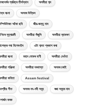
াৰতবৰ্ষৰ প্ৰৱিত্ৰ তীৰ্থস্থান
অসমীয়া শব্দ
াক্য ৰচনা
অসমৰ উদ্ভিদ
ম্পিউটাৰত আঁকা ছবি
জীৱ-জন্তু নাম
ণিতৰ সূত্ৰাৱলী
অসমীয়া সঁজুলি
অসমীয়া ব্যাকৰণ
িশেষ্যৰ পৰা বিশেষণলৈ
এটা শব্দত প্ৰকাশ কৰা
সমীয়া ৰচনা
মহান লোকৰ বাণী
অসমীয়া নেওঁতা
সমীয়া পঞ্জিকা
অসমীয়া দৰখাস্ত
অসমৰ চৰাই
সমীয়া কবিতা
Assam festival
নপ্ৰীয় গীত
অসমৰ নদ-নদী সমূহ
ৰজা সমূহৰ নাম
পাৰ্জন কৰক