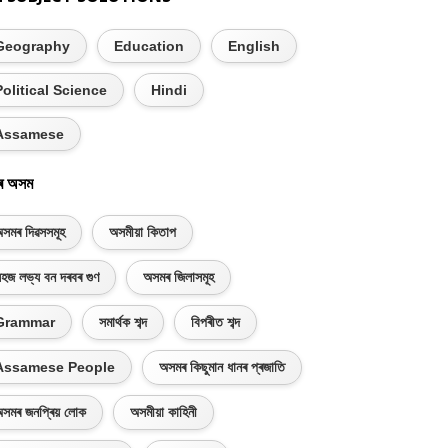
Geography
Education
English
Political Science
Hindi
Assamese
ৰ অসম
সমৰ দিৱসসমূহ
অসমীয়া কিতাপ
হজ লভ্য বন দৰবৰ গুণ
অসমৰ জিলাসমূহ
Grammar
সমাৰ্থক শব্দ
বিপৰীত শব্দ
Assamese People
অসমৰ কিছুমান ধানৰ প্ৰজাতি
সমৰ জনপ্ৰিয় লোক
অসমীয়া কাহিনী