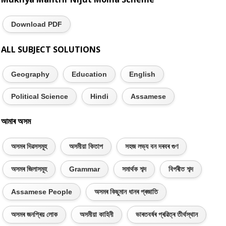
Download PDF
ALL SUBJECT SOLUTIONS
Geography
Education
English
Political Science
Hindi
Assamese
আমাৰ অসম
অসমৰ দিৱসসমূহ
অসমীয়া কিতাপ
সহজ লভ্য বন দৰবৰ গুণ
অসমৰ জিলাসমূহ
Grammar
সমাৰ্থক শব্দ
বিপৰীত শব্দ
Assamese People
অসমৰ কিছুমান ধানৰ প্ৰজাতি
অসমৰ জনপ্ৰিয় লোক
অসমীয়া কাহিনী
ভাৰতবৰ্ষৰ প্ৰৱিত্ৰ তীৰ্থস্থান