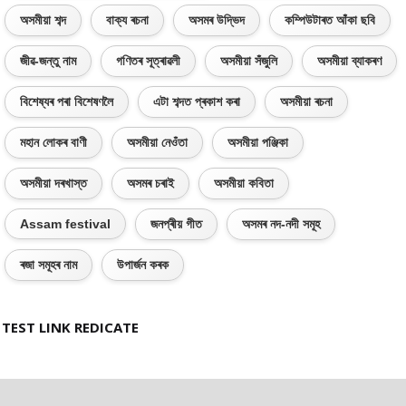
অসমীয়া শব্দ
বাক্য ৰচনা
অসমৰ উদ্ভিদ
কম্পিউটাৰত আঁকা ছবি
জীৱ-জন্তু নাম
গণিতৰ সূত্ৰাৱলী
অসমীয়া সঁজুলি
অসমীয়া ব্যাকৰণ
বিশেষ্যৰ পৰা বিশেষণলৈ
এটা শব্দত প্ৰকাশ কৰা
অসমীয়া ৰচনা
মহান লোকৰ বাণী
অসমীয়া নেওঁতা
অসমীয়া পঞ্জিকা
অসমীয়া দৰখাস্ত
অসমৰ চৰাই
অসমীয়া কবিতা
Assam festival
জনপ্ৰীয় গীত
অসমৰ নদ-নদী সমূহ
ৰজা সমূহৰ নাম
উপাৰ্জন কৰক
TEST LINK REDICATE