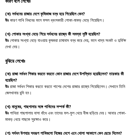
কারণ বলে লেখোঃ
(ক)
সর্বধনের রাজার দেশে কৃষিকাজ বন্ধ হয়ে গিয়েছিল কেন?
উঃ
কারণ পাখি নিধনের ফলে ফসল ধ্বংসকারী পোকা-মাকড় বেড়ে গিয়েছিল।
(খ)
পোকার সংখ্যা বেড়ে গিয়ে সর্বধনের রাজ্যে কী সমস্যা সৃষ্টি হয়েছিল?
উঃ
পোকার সংখ্যা বেড়ে যাওয়ায় কৃষকরা চাষাবাদ বন্ধ করে দেয়, ফলে খাদ্য সংকট ও দুর্ভিক্ষ
দেখা দেয়।
বুঝিয়ে লেখোঃ
(ক)
রাজা সর্বধন শিকার করতে করতে কোন রাজার দেশে উপস্থিত হয়েছিলেন? তারকার কী
হয়েছিল?
উঃ
রাজা সর্বধন শিকার করতে করতে পাশের দেশের রাজার রাজ্যে গিয়েছিলেন। সেখানে তিনি
জেলখানায় বন্দি হন।
(খ)
মানুষের, গাছপালার সঙ্গে পাখিদের সম্পর্ক কী?
উঃ
পাখিরা গাছপালায় বাসা বাঁধে এবং তাদের ফল-ফুল খেয়ে বীজ ছড়িয়ে দেয়। আবার পোকা-
মাকড় খেয়ে গাছকে সুরক্ষাও করে।
(গ)
সর্বধন উপহার স্বরূপ পাখিগুলো নিজের দেশে এনে খোলা আকাশে কেন ছেড়ে দিলেন?