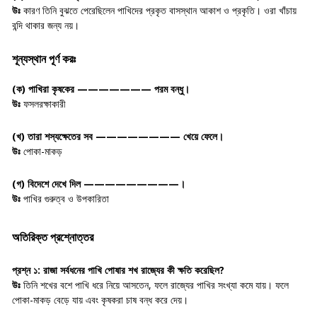
উঃ
কারণ তিনি বুঝতে পেরেছিলেন পাখিদের প্রকৃত বাসস্থান আকাশ ও প্রকৃতি। ওরা খাঁচায়
বন্দি থাকার জন্য নয়।
শূন্যস্থান পূর্ণ করঃ
(ক)
পাখিরা কৃষকের ——————— পরম বন্ধু।
উঃ
ফসলরক্ষাকারী
(খ)
তারা শস্যক্ষেতের সব ———————— খেয়ে ফেলে।
উঃ
পোকা-মাকড়
(গ)
বিদেশে দেখে দিল —————————।
উঃ
পাখির গুরুত্ব ও উপকারিতা
অতিরিক্ত প্রশ্নোত্তর
প্রশ্ন ১:
রাজা সর্বধনের পাখি পোষার শখ রাজ্যের কী ক্ষতি করেছিল?
উঃ
তিনি শখের বশে পাখি ধরে নিয়ে আসতেন, ফলে রাজ্যের পাখির সংখ্যা কমে যায়। ফলে
পোকা-মাকড় বেড়ে যায় এবং কৃষকরা চাষ বন্ধ করে দেয়।