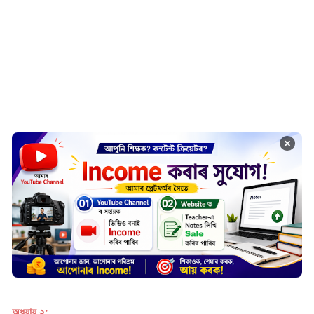
×
অধ্যায় ২: