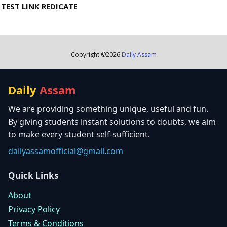
TEST LINK REDICATE
Copyright ©
2026
Daily Assam
Daily
Assam
We are providing something unique, useful and fun.
By giving students instant solutions to doubts, we aim
to make every student self-sufficient.
dailyassamofficial@gmail.com
Quick Links
About
Privacy Policy
Terms & Conditions