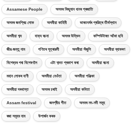
Assamese People
অসমৰ কিছুমান ধানৰ প্ৰজাতি
অসমৰ জনপ্ৰিয় লোক
অসমীয়া কাহিনী
ভাৰতবৰ্ষৰ প্ৰৱিত্ৰ তীৰ্থস্থান
অসমীয়া শব্দ
বাক্য ৰচনা
অসমৰ উদ্ভিদ
কম্পিউটাৰত আঁকা ছবি
জীৱ-জন্তু নাম
গণিতৰ সূত্ৰাৱলী
অসমীয়া সঁজুলি
অসমীয়া ব্যাকৰণ
বিশেষ্যৰ পৰা বিশেষণলৈ
এটা শব্দত প্ৰকাশ কৰা
অসমীয়া ৰচনা
মহান লোকৰ বাণী
অসমীয়া নেওঁতা
অসমীয়া পঞ্জিকা
অসমীয়া দৰখাস্ত
অসমৰ চৰাই
অসমীয়া কবিতা
Assam festival
জনপ্ৰীয় গীত
অসমৰ নদ-নদী সমূহ
ৰজা সমূহৰ নাম
উপাৰ্জন কৰক