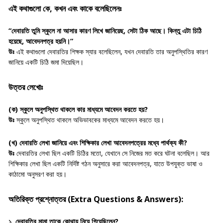
এই কথাগুলো কে, কখন এবং কাকে বলেছিলেনঃ
“দেবারতি তুমি স্কুলে না আসার কারণ লিখে জানিয়েছ, সেটা ঠিক আছে। কিন্তু এটা চিঠি
হয়েছে, আবেদনপত্র হয়নি।”
উঃ
এই কথাগুলো দেবারতির শিক্ষক স্যার বলেছিলেন, যখন দেবারতি তার অনুপস্থিতির কারণ
জানিয়ে একটি চিঠি জমা দিয়েছিল।
উত্তর লেখোঃ
(ক)
স্কুলে অনুপস্থিত থাকলে কার মাধ্যমে আবেদন করতে হয়?
উঃ
স্কুলে অনুপস্থিত থাকলে অভিভাবকের মাধ্যমে আবেদন করতে হয়।
(খ)
দেবারতি লেখা জানিয়ে এবং শিক্ষিকার লেখা আবেদনপত্রের মধ্যে পার্থক্য কী?
উঃ
দেবারতির লেখা ছিল একটি চিঠির মতো, যেখানে সে নিজের মত করে ঘটনা বলেছিল। আর
শিক্ষিকার লেখা ছিল একটি নির্দিষ্ট গঠন অনুসারে করা আবেদনপত্র, যাতে উপযুক্ত ভাষা ও
কাঠামো অনুসরণ করা হয়।
অতিরিক্ত প্রশ্নোত্তর (Extra Questions & Answers):
১. দেবারতির মামা তাকে কোথায় নিয়ে গিয়েছিলেন?