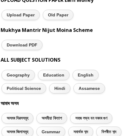
Upload Paper
Old Paper
Mukhya Mantrir Nijut Moina Scheme
Download PDF
ALL SUBJECT SOLUTIONS
Geography
Education
English
Political Science
Hindi
Assamese
আমাৰ অসম
অসমৰ দিৱসসমূহ
অসমীয়া কিতাপ
সহজ লভ্য বন দৰবৰ গুণ
অসমৰ জিলাসমূহ
Grammar
সমাৰ্থক শব্দ
বিপৰীত শব্দ