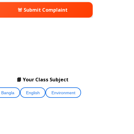
🚨 Submit Complaint
📘 Your Class Subject
Bangla
English
Environment