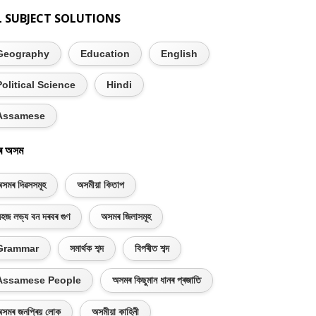
L SUBJECT SOLUTIONS
Geography
Education
English
Political Science
Hindi
Assamese
ৰ অসম
সমৰ দিৱসসমূহ
অসমীয়া কিতাপ
হজ লভ্য বন দৰবৰ গুণ
অসমৰ জিলাসমূহ
Grammar
সমাৰ্থক শব্দ
বিপৰীত শব্দ
Assamese People
অসমৰ কিছুমান ধানৰ প্ৰজাতি
সমৰ জনপ্ৰিয় লোক
অসমীয়া কাহিনী