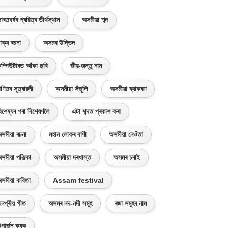
াৰতবৰ্ষৰ প্ৰৱিত্ৰ তীৰ্থস্থান
অসমীয়া শব্দ
াক্য ৰচনা
অসমৰ উদ্ভিদ
ম্পিউটাৰত আঁকা ছবি
জীৱ-জন্তু নাম
ণিতৰ সূত্ৰাৱলী
অসমীয়া সঁজুলি
অসমীয়া ব্যাকৰণ
িশেষ্যৰ পৰা বিশেষণলৈ
এটা শব্দত প্ৰকাশ কৰা
সমীয়া ৰচনা
মহান লোকৰ বাণী
অসমীয়া নেওঁতা
সমীয়া পঞ্জিকা
অসমীয়া দৰখাস্ত
অসমৰ চৰাই
সমীয়া কবিতা
Assam festival
নপ্ৰীয় গীত
অসমৰ নদ-নদী সমূহ
ৰজা সমূহৰ নাম
পাৰ্জন কৰক