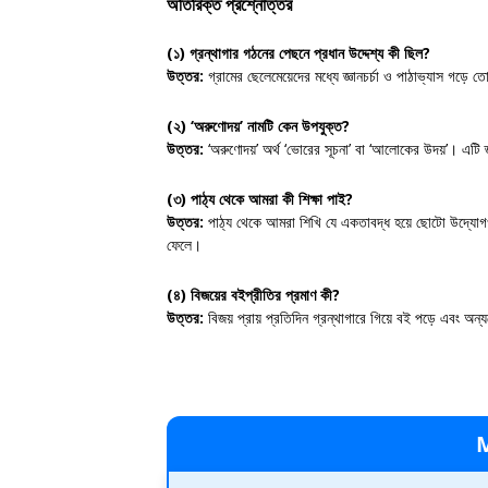
অতিরিক্ত প্রশ্নোত্তর
(১) গ্রন্থাগার গঠনের পেছনে প্রধান উদ্দেশ্য কী ছিল?
উত্তর:
গ্রামের ছেলেমেয়েদের মধ্যে জ্ঞানচর্চা ও পাঠাভ্যাস গড়ে ত
(২) ‘অরুণোদয়’ নামটি কেন উপযুক্ত?
উত্তর:
‘অরুণোদয়’ অর্থ ‘ভোরের সূচনা’ বা ‘আলোকের উদয়’। এটি জ
(৩) পাঠ্য থেকে আমরা কী শিক্ষা পাই?
উত্তর:
পাঠ্য থেকে আমরা শিখি যে একতাবদ্ধ হয়ে ছোটো উদ্যোগ
ফেলে।
(৪) বিজয়ের বইপ্রীতির প্রমাণ কী?
উত্তর:
বিজয় প্রায় প্রতিদিন গ্রন্থাগারে গিয়ে বই পড়ে এবং 