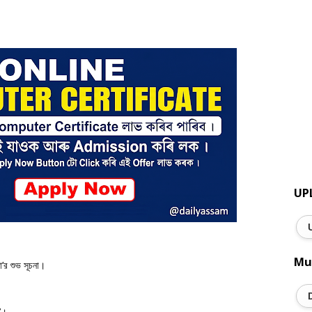
UP
Mu
া’র শুভ সূচনা।
র’।