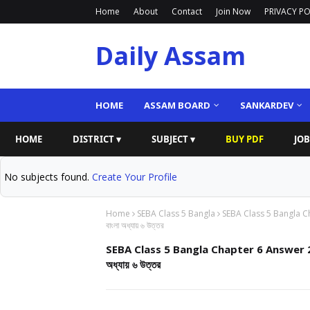
Home
About
Contact
Join Now
PRIVACY PO
Daily Assam
HOME
ASSAM BOARD
SANKARDEV
HOME
DISTRICT ▾
SUBJECT ▾
BUY PDF
JOB
No subjects found.
Create Your Profile
Home
SEBA Class 5 Bangla
SEBA Class 5 Bangla C
বাংলা অধ্যায় ৬ উত্তর
SEBA Class 5 Bangla Chapter 6 Answer 20
অধ্যায় ৬ উত্তর