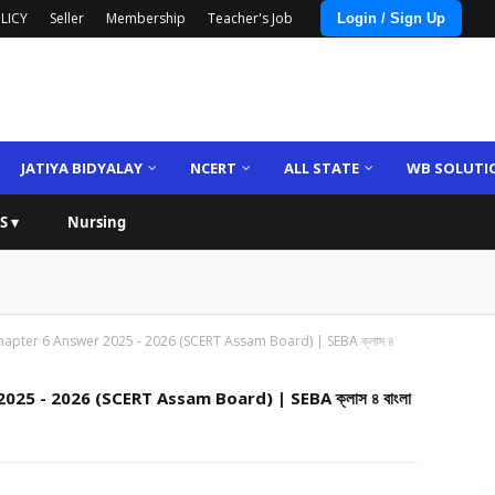
LICY
Seller
Membership
Teacher's Job
Login / Sign Up
JATIYA BIDYALAY
NCERT
ALL STATE
WB SOLUTI
S ▾
Nursing
hapter 6 Answer 2025 - 2026 (SCERT Assam Board) | SEBA ক্লাস ৪
25 - 2026 (SCERT Assam Board) | SEBA ক্লাস ৪ বাংলা