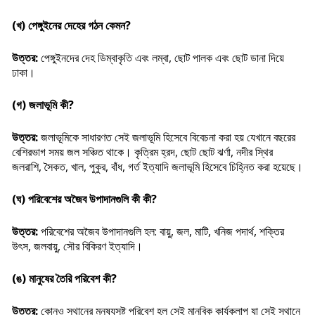
(খ) পেঙ্গুইনের দেহের গঠন কেমন?
উত্তর:
পেঙ্গুইনদের দেহ ডিম্বাকৃতি এবং লম্বা, ছোট পালক এবং ছোট ডানা দিয়ে
ঢাকা।
(গ) জলাভূমি কী?
উত্তর:
জলাভূমিকে সাধারণত সেই জলাভূমি হিসেবে বিবেচনা করা হয় যেখানে বছরের
বেশিরভাগ সময় জল সঞ্চিত থাকে। কৃত্রিম হ্রদ, ছোট ছোট ঝর্ণা, নদীর স্থির
জলরাশি, সৈকত, খাল, পুকুর, বাঁধ, গর্ত ইত্যাদি জলাভূমি হিসেবে চিহ্নিত করা হয়েছে।
(ঘ) পরিবেশের অজৈব উপাদানগুলি কী কী?
উত্তর:
পরিবেশের অজৈব উপাদানগুলি হল: বায়ু, জল, মাটি, খনিজ পদার্থ, শক্তির
উৎস, জলবায়ু, সৌর বিকিরণ ইত্যাদি।
(ঙ) মানুষের তৈরি পরিবেশ কী?
উত্তর:
কোনও স্থানের মনুষ্যসৃষ্ট পরিবেশ হল সেই মানবিক কার্যকলাপ যা সেই স্থানে