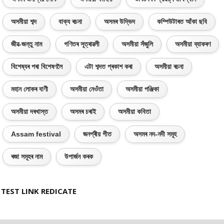
অসমীয়া শব্দ
বাক্য ৰচনা
অসমৰ উদ্ভিদ
কম্পিউটাৰত আঁকা ছবি
জীৱ-জন্তু নাম
গণিতৰ সূত্ৰাৱলী
অসমীয়া সঁজুলি
অসমীয়া ব্যাকৰণ
বিশেষ্যৰ পৰা বিশেষণলৈ
এটা শব্দত প্ৰকাশ কৰা
অসমীয়া ৰচনা
মহান লোকৰ বাণী
অসমীয়া নেওঁতা
অসমীয়া পঞ্জিকা
অসমীয়া দৰখাস্ত
অসমৰ চৰাই
অসমীয়া কবিতা
Assam festival
জনপ্ৰীয় গীত
অসমৰ নদ-নদী সমূহ
ৰজা সমূহৰ নাম
উপাৰ্জন কৰক
TEST LINK REDICATE