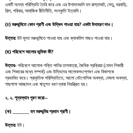
একটি অনন্য পরিস্থিতি তৈরি করে এবং এর উপাদানগুলি হল রাস্তাঘাট, সেতু, ঘরবাড়ি,
শিল্প, পরিবার, সামাজিক রীতিনীতি, সংস্কৃতি ইত্যাদি।
(চ) মরুভূমিতে কোন প্রাণী এবং উদ্ভিদ পাওয়া যায়? একটা উদাহরণ দাও।
উত্তর:
উট মূলত মরুভূমিতে পাওয়া যায় এবং ক্যাকটাস গাছও পাওয়া যায়।
(ছ) পরিবেশে আলোর ভূমিকা কী?
উত্তর-
পরিবেশে আলোক শক্তি পানির তাপমাত্রা, জৈবিক প্রক্রিয়া (যেমন শিকারী
এবং শিকারের মধ্যে সম্পর্ক) এবং উদ্ভিদের সালোকসংশ্লেষণ এবং বিকাশকে
প্রভাবিত করে। প্রাকৃতিক পরিস্থিতিতে, আলো ভৌগোলিক অবস্থা, মেঘলা অবস্থা,
গাছপালা আচ্ছাদন এবং ঋতুগত ধরণ দ্বারা নিয়ন্ত্রিত হয়।
২. ২. শূন্যস্থান পূরণ করো--
(ক) ________ হল মরুভূমির প্রধান প্রাণী।
উত্তর:
উট।