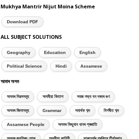
Mukhya Mantrir Nijut Moina Scheme
Download PDF
ALL SUBJECT SOLUTIONS
Geography
Education
English
Political Science
Hindi
Assamese
আমাৰ অসম
অসমৰ দিৱসসমূহ
অসমীয়া কিতাপ
সহজ লভ্য বন দৰবৰ গুণ
অসমৰ জিলাসমূহ
Grammar
সমাৰ্থক শব্দ
বিপৰীত শব্দ
Assamese People
অসমৰ কিছুমান ধানৰ প্ৰজাতি
অসমৰ জনপ্ৰিয় লোক
অসমীয়া কাহিনী
ভাৰতবৰ্ষৰ প্ৰৱিত্ৰ তীৰ্থস্থান