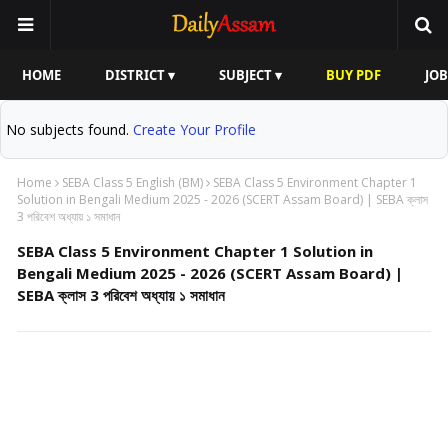
HOME
DISTRICT ▾
SUBJECT ▾
BUY PDF
JOB
No subjects found.
Create Your Profile
Home
SEBA Class 5 English (BM)
SEBA Class 5 Environment Chapter 1
Solution in Bengali Medium 2025 - 2026 (SCERT Assam Board) | SEBA ক্লাস
3 পরিবেশ অধ্যায় ১ সমাধান
SEBA Class 5 Environment Chapter 1 Solution in
Bengali Medium 2025 - 2026 (SCERT Assam Board) |
SEBA ক্লাস 3 পরিবেশ অধ্যায় ১ সমাধান