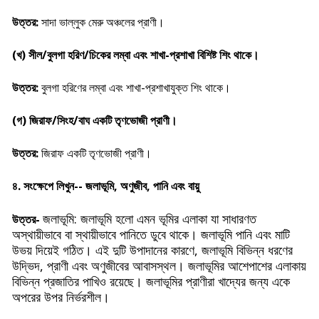
উত্তর:
সাদা ভাল্লুক মেরু অঞ্চলের প্রাণী।
(খ) সীল/বুলগা হরিণ/চিকের লম্বা এবং শাখা-প্রশাখা বিশিষ্ট শিং থাকে।
উত্তর:
বুলগা হরিণের লম্বা এবং শাখা-প্রশাখাযুক্ত শিং থাকে।
(গ) জিরাফ/সিংহ/বাঘ একটি তৃণভোজী প্রাণী।
উত্তর:
জিরাফ একটি তৃণভোজী প্রাণী।
৪. সংক্ষেপে লিখুন-- জলাভূমি, অণুজীব, পানি এবং বায়ু
জলাভূমি: জলাভূমি হলো এমন ভূমির এলাকা যা সাধারণত
উত্তর-
অস্থায়ীভাবে বা স্থায়ীভাবে পানিতে ডুবে থাকে। জলাভূমি পানি এবং মাটি
উভয় দিয়েই গঠিত। এই দুটি উপাদানের কারণে, জলাভূমি বিভিন্ন ধরণের
উদ্ভিদ, প্রাণী এবং অণুজীবের আবাসস্থল। জলাভূমির আশেপাশের এলাকায়
বিভিন্ন প্রজাতির পাখিও রয়েছে। জলাভূমির প্রাণীরা খাদ্যের জন্য একে
অপরের উপর নির্ভরশীল।