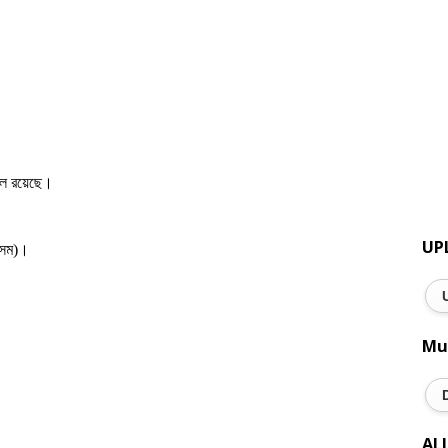
্চল রয়েছে।
UP
অসম)।
Mu
AL