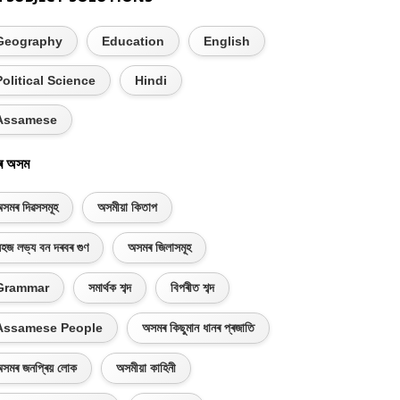
Geography
Education
English
Political Science
Hindi
Assamese
ৰ অসম
সমৰ দিৱসসমূহ
অসমীয়া কিতাপ
হজ লভ্য বন দৰবৰ গুণ
অসমৰ জিলাসমূহ
Grammar
সমাৰ্থক শব্দ
বিপৰীত শব্দ
Assamese People
অসমৰ কিছুমান ধানৰ প্ৰজাতি
সমৰ জনপ্ৰিয় লোক
অসমীয়া কাহিনী