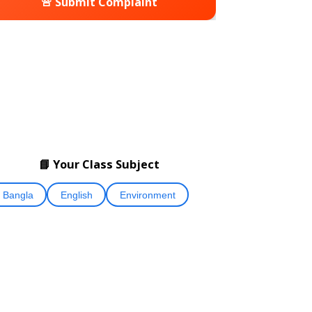
🚨 Submit Complaint
📘 Your Class Subject
Bangla
English
Environment