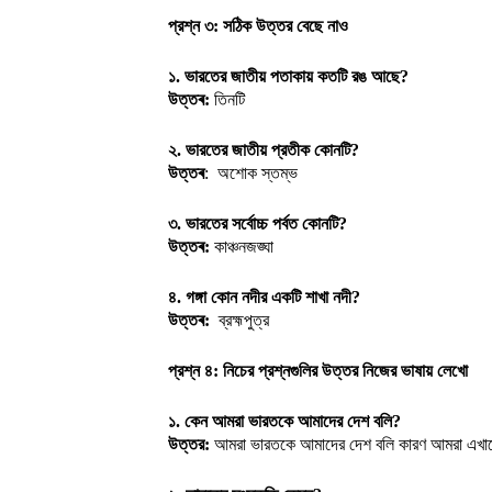
প্রশ্ন ৩: সঠিক উত্তর বেছে নাও
১. ভারতের জাতীয় পতাকায় কতটি রঙ আছে?
উত্তৰ:
তিনটি
২. ভারতের জাতীয় প্রতীক কোনটি?
উত্তৰ
: অশোক স্তম্ভ
৩. ভারতের সর্বোচ্চ পর্বত কোনটি?
উত্তৰ:
কাঞ্চনজঙ্ঘা
৪. গঙ্গা কোন নদীর একটি শাখা নদী?
উত্তৰ:
ব্রহ্মপুত্র
প্রশ্ন ৪: নিচের প্রশ্নগুলির উত্তর নিজের ভাষায় লেখো
১. কেন আমরা ভারতকে আমাদের দেশ বলি?
উত্তর:
আমরা ভারতকে আমাদের দেশ বলি কারণ আমরা এখানে 