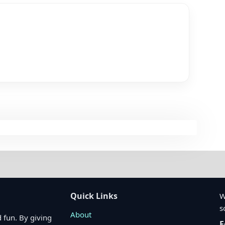
Quick Links
W
s
About
 fun. By giving
F