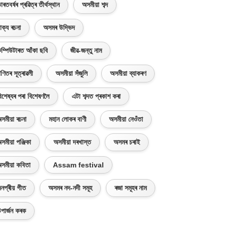
াৰতবৰ্ষৰ প্ৰৱিত্ৰ তীৰ্থস্থান
অসমীয়া শব্দ
াক্য ৰচনা
অসমৰ উদ্ভিদ
ম্পিউটাৰত আঁকা ছবি
জীৱ-জন্তু নাম
ণিতৰ সূত্ৰাৱলী
অসমীয়া সঁজুলি
অসমীয়া ব্যাকৰণ
িশেষ্যৰ পৰা বিশেষণলৈ
এটা শব্দত প্ৰকাশ কৰা
সমীয়া ৰচনা
মহান লোকৰ বাণী
অসমীয়া নেওঁতা
সমীয়া পঞ্জিকা
অসমীয়া দৰখাস্ত
অসমৰ চৰাই
সমীয়া কবিতা
Assam festival
নপ্ৰীয় গীত
অসমৰ নদ-নদী সমূহ
ৰজা সমূহৰ নাম
পাৰ্জন কৰক