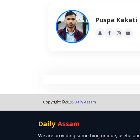
Puspa Kakati
Copyright ©
2026
Daily Assam
Daily
Assam
We are providing something unique, useful and