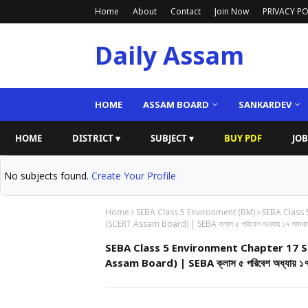
Home
About
Contact
Join Now
PRIVACY PO
Daily Assam
HOME
ASSAM BOARD
SANKARDEV
HOME
DISTRICT ▾
SUBJECT ▾
BUY PDF
JOB
No subjects found.
Create Your Profile
Home
SEBA Class 5 Environment (BM)
SEBA Class 
(SCERT Assam Board) | SEBA ক্লাস ৫ পরিবেশ অধ্যায় ১৭ সমাধা
SEBA Class 5 Environment Chapter 17 S
Assam Board) | SEBA ক্লাস ৫ পরিবেশ অধ্যায় ১৭