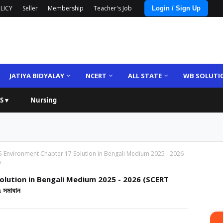
LICY
Seller
Membership
Teacher's Job
Login / Sign Up
JATIYA BIDYALAY
NCERT
ALL STATE
WB SOLUTI
S ▾
Nursing
5 Environment Chapter 17 Solution in Bengali Medium 2025 - 2026
ন
olution in Bengali Medium 2025 - 2026 (SCERT
 সমাধান