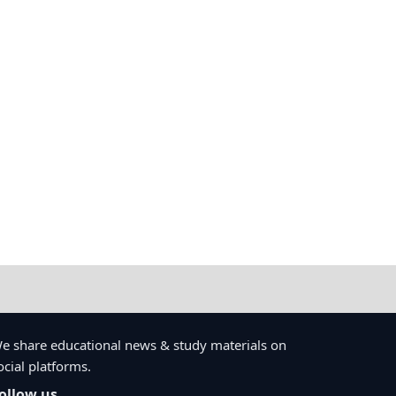
e share educational news & study materials on
ocial platforms.
ollow us