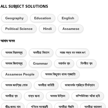
ALL SUBJECT SOLUTIONS
Geography
Education
English
Political Science
Hindi
Assamese
আমাৰ অসম
অসমৰ দিৱসসমূহ
অসমীয়া কিতাপ
সহজ লভ্য বন দৰবৰ গুণ
অসমৰ জিলাসমূহ
Grammar
সমাৰ্থক শব্দ
বিপৰীত শব্দ
Assamese People
অসমৰ কিছুমান ধানৰ প্ৰজাতি
অসমৰ জনপ্ৰিয় লোক
অসমীয়া কাহিনী
ভাৰতবৰ্ষৰ প্ৰৱিত্ৰ তীৰ্থস্থান
অসমীয়া শব্দ
বাক্য ৰচনা
অসমৰ উদ্ভিদ
কম্পিউটাৰত আঁকা ছবি
জীৱ-জন্তু নাম
গণিতৰ সূত্ৰাৱলী
অসমীয়া সঁজুলি
অসমীয়া ব্যাকৰণ