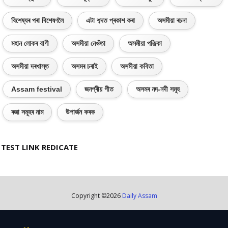
বিশেষ্যৰ পৰা বিশেষণলৈ
এটা শব্দত প্ৰকাশ কৰা
অসমীয়া ৰচনা
মহান লোকৰ বাণী
অসমীয়া নেওঁতা
অসমীয়া পঞ্জিকা
অসমীয়া দৰখাস্ত
অসমৰ চৰাই
অসমীয়া কবিতা
Assam festival
জনপ্ৰীয় গীত
অসমৰ নদ-নদী সমূহ
ৰজা সমূহৰ নাম
উপাৰ্জন কৰক
TEST LINK REDICATE
Copyright ©
2026
Daily Assam