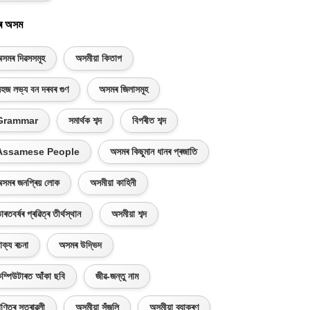
ৰ অসম
সমৰ দিৱসসমূহ
অসমীয়া কিতাপ
হজ লভ্য বন দৰবৰ গুণ
অসমৰ জিলাসমূহ
Grammar
সমাৰ্থক শব্দ
বিপৰীত শব্দ
Assamese People
অসমৰ কিছুমান ধানৰ প্ৰজাতি
সমৰ জনপ্ৰিয় লোক
অসমীয়া কাহিনী
াৰতবৰ্ষৰ প্ৰৱিত্ৰ তীৰ্থস্থান
অসমীয়া শব্দ
াক্য ৰচনা
অসমৰ উদ্ভিদ
ম্পিউটাৰত আঁকা ছবি
জীৱ-জন্তু নাম
ণিতৰ সূত্ৰাৱলী
অসমীয়া সঁজুলি
অসমীয়া ব্যাকৰণ