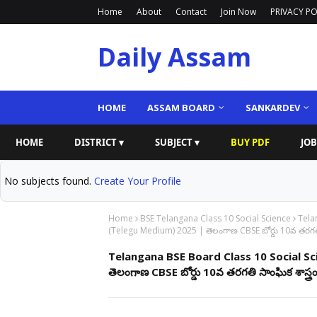
Home
About
Contact
Join Now
PRIVACY PO
Daily Assam
HOME
ASSAM BOARD
SANKARDEV
HOME
DISTRICT ▾
SUBJECT ▾
BUY PDF
JOB
No subjects found.
Create Your Profile
Home
BSE Telangana Class 10 Social Science
Tela
(Telegu Medium) 2025 | తెలంగాణ CBSE బోర్డు 10వ తరగతి 
Telangana BSE Board Class 10 Social S
తెలంగాణ CBSE బోర్డు 10వ తరగతి సాంఘిక శాస్త