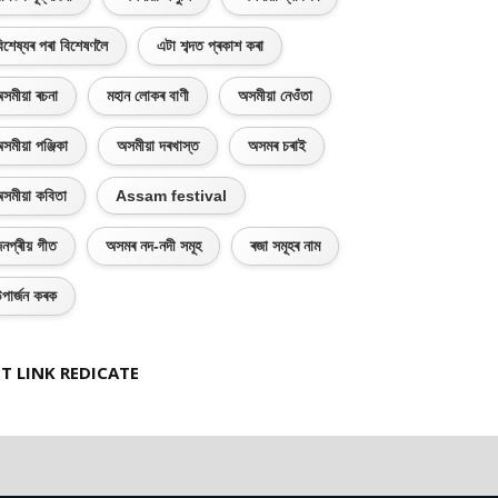
িশেষ্যৰ পৰা বিশেষণলৈ
এটা শব্দত প্ৰকাশ কৰা
সমীয়া ৰচনা
মহান লোকৰ বাণী
অসমীয়া নেওঁতা
সমীয়া পঞ্জিকা
অসমীয়া দৰখাস্ত
অসমৰ চৰাই
সমীয়া কবিতা
Assam festival
নপ্ৰীয় গীত
অসমৰ নদ-নদী সমূহ
ৰজা সমূহৰ নাম
পাৰ্জন কৰক
T LINK REDICATE