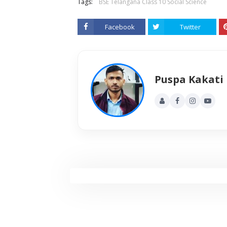
Tags:
BSE Telangana Class 10 Social Science
Facebook
Twitter
Puspa Kakati