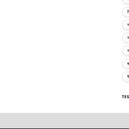
ব
অ
অ
অ
জ
উ
TES