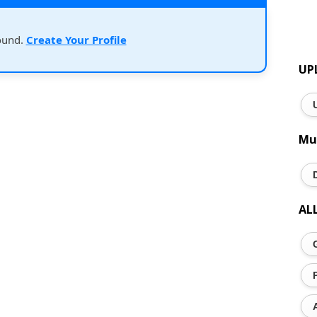
ound.
Create Your Profile
UP
Mu
AL