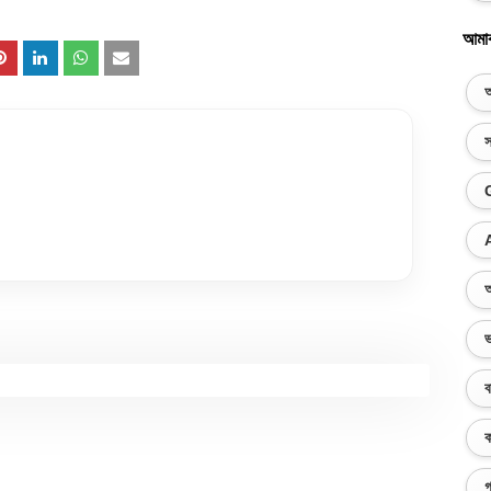
আমা
অ
স
অ
ভ
ব
ক
গ