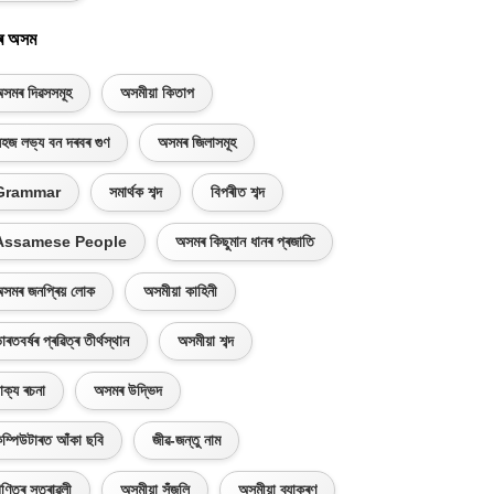
ৰ অসম
সমৰ দিৱসসমূহ
অসমীয়া কিতাপ
হজ লভ্য বন দৰবৰ গুণ
অসমৰ জিলাসমূহ
Grammar
সমাৰ্থক শব্দ
বিপৰীত শব্দ
Assamese People
অসমৰ কিছুমান ধানৰ প্ৰজাতি
সমৰ জনপ্ৰিয় লোক
অসমীয়া কাহিনী
াৰতবৰ্ষৰ প্ৰৱিত্ৰ তীৰ্থস্থান
অসমীয়া শব্দ
াক্য ৰচনা
অসমৰ উদ্ভিদ
ম্পিউটাৰত আঁকা ছবি
জীৱ-জন্তু নাম
ণিতৰ সূত্ৰাৱলী
অসমীয়া সঁজুলি
অসমীয়া ব্যাকৰণ