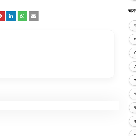
আমা
অ
স
অ
ভ
ব
ক
গ