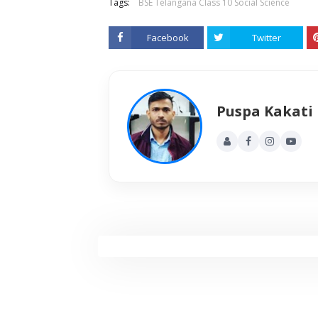
Tags:
BSE Telangana Class 10 Social Science
Facebook
Twitter
Puspa Kakati