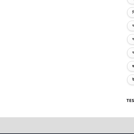
ব
অ
অ
অ
জ
উ
TES