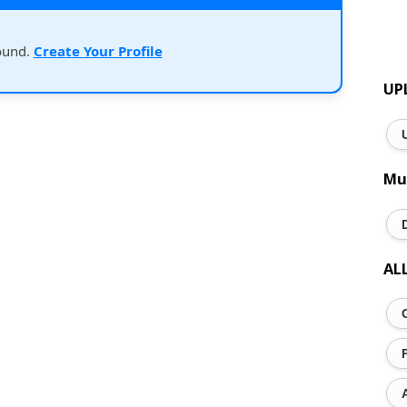
ound.
Create Your Profile
UP
Mu
AL