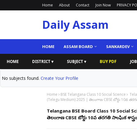
Home
About
Contact
Join Now
PRIVACY PO
Daily Assam
HOME
ASSAM BOARD
SANKARDEV
HOME
DISTRICT ▾
SUBJECT ▾
BUY PDF
JOB
No subjects found.
Create Your Profile
Home
BSE Telangana Class 10 Social Science
Tela
(Telegu Medium) 2025 | తెలంగాణ CBSE బోర్డు 10వ తరగతి 
Telangana BSE Board Class 10 Social S
తెలంగాణ CBSE బోర్డు 10వ తరగతి సాంఘిక శాస్త