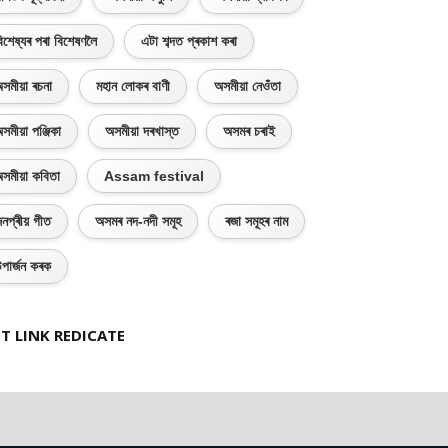
িশেষ্যৰ পৰা বিশেষণলৈ
এটা শব্দত প্ৰকাশ কৰা
সমীয়া ৰচনা
মহান লোকৰ বাণী
অসমীয়া নেওঁতা
সমীয়া পঞ্জিকা
অসমীয়া দৰখাস্ত
অসমৰ চৰাই
সমীয়া কবিতা
Assam festival
নপ্ৰীয় গীত
অসমৰ নদ-নদী সমূহ
ৰজা সমূহৰ নাম
পাৰ্জন কৰক
T LINK REDICATE