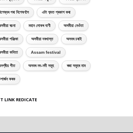
িশেষ্যৰ পৰা বিশেষণলৈ
এটা শব্দত প্ৰকাশ কৰা
সমীয়া ৰচনা
মহান লোকৰ বাণী
অসমীয়া নেওঁতা
সমীয়া পঞ্জিকা
অসমীয়া দৰখাস্ত
অসমৰ চৰাই
সমীয়া কবিতা
Assam festival
নপ্ৰীয় গীত
অসমৰ নদ-নদী সমূহ
ৰজা সমূহৰ নাম
পাৰ্জন কৰক
T LINK REDICATE