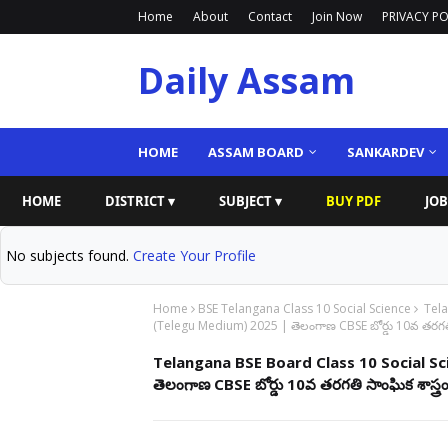
Home
About
Contact
Join Now
PRIVACY PO
Daily Assam
HOME
ASSAM BOARD
SANKARDEV
HOME
DISTRICT ▾
SUBJECT ▾
BUY PDF
JOB
No subjects found.
Create Your Profile
Home
BSE Telangana Class 10 Social Science
Tela
(Telegu Medium) 2025 | తెలంగాణ CBSE బోర్డు 10వ తరగతి 
Telangana BSE Board Class 10 Social S
తెలంగాణ CBSE బోర్డు 10వ తరగతి సాంఘిక శాస్త