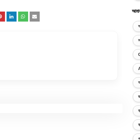
আমা
অ
স
অ
ভ
ব
ক
গ