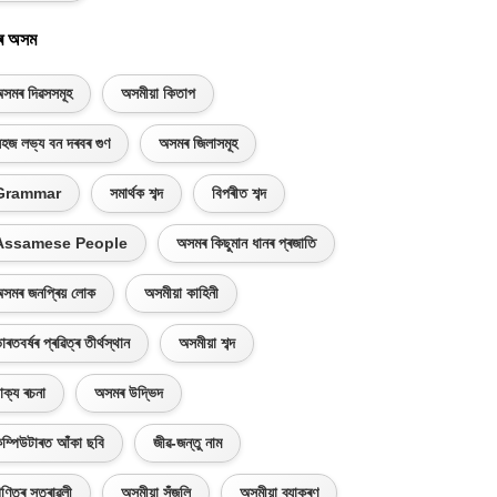
ৰ অসম
সমৰ দিৱসসমূহ
অসমীয়া কিতাপ
হজ লভ্য বন দৰবৰ গুণ
অসমৰ জিলাসমূহ
Grammar
সমাৰ্থক শব্দ
বিপৰীত শব্দ
Assamese People
অসমৰ কিছুমান ধানৰ প্ৰজাতি
সমৰ জনপ্ৰিয় লোক
অসমীয়া কাহিনী
াৰতবৰ্ষৰ প্ৰৱিত্ৰ তীৰ্থস্থান
অসমীয়া শব্দ
াক্য ৰচনা
অসমৰ উদ্ভিদ
ম্পিউটাৰত আঁকা ছবি
জীৱ-জন্তু নাম
ণিতৰ সূত্ৰাৱলী
অসমীয়া সঁজুলি
অসমীয়া ব্যাকৰণ