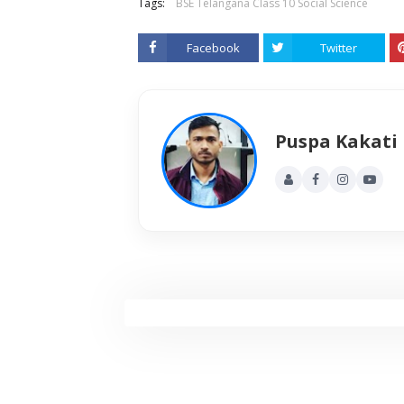
Tags:
BSE Telangana Class 10 Social Science
Facebook
Twitter
Puspa Kakati