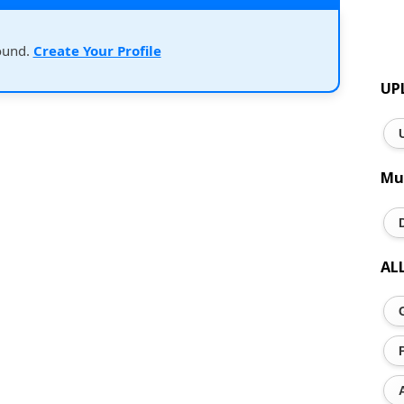
ound.
Create Your Profile
UP
Mu
AL