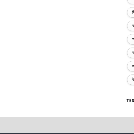
ব
অ
অ
অ
জ
উ
TES