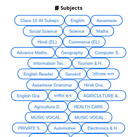
📘 Subjects
Class 10 All Subejct
English
Assamese
Social Science
Science
Maths
Hindi (EL)
Commerce (EL)
Advance Maths..
Geography
Computer S..
Information Tec..
Tourism & H..
English Reader
Sanskrit
বৈচিত্ৰময় অসম
Assamese Grammar
Hindi Gra..
English Gra..
অসমীয়া ৰচনা
AGRICULTURE &..
Agriculture D..
HEALTH CARE
MUSIC VOCAL..
MUSIC VOCAL..
PRIVATE S..
Automotive
Electronics & H..