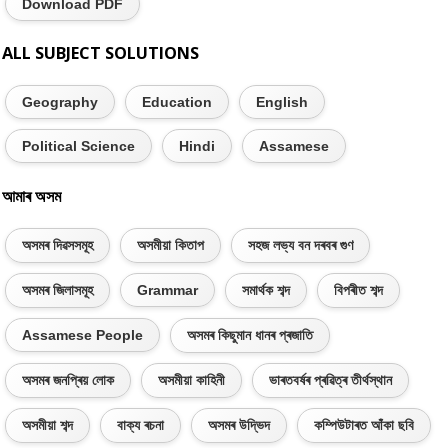
Download PDF
ALL SUBJECT SOLUTIONS
Geography
Education
English
Political Science
Hindi
Assamese
আমাৰ অসম
অসমৰ দিৱসসমূহ
অসমীয়া কিতাপ
সহজ লভ্য বন দৰবৰ গুণ
অসমৰ জিলাসমূহ
Grammar
সমাৰ্থক শব্দ
বিপৰীত শব্দ
Assamese People
অসমৰ কিছুমান ধানৰ প্ৰজাতি
অসমৰ জনপ্ৰিয় লোক
অসমীয়া কাহিনী
ভাৰতবৰ্ষৰ প্ৰৱিত্ৰ তীৰ্থস্থান
অসমীয়া শব্দ
বাক্য ৰচনা
অসমৰ উদ্ভিদ
কম্পিউটাৰত আঁকা ছবি