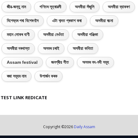
জীৱ-জন্তু নাম
গণিতৰ সূত্ৰাৱলী
অসমীয়া সঁজুলি
অসমীয়া ব্যাকৰণ
বিশেষ্যৰ পৰা বিশেষণলৈ
এটা শব্দত প্ৰকাশ কৰা
অসমীয়া ৰচনা
মহান লোকৰ বাণী
অসমীয়া নেওঁতা
অসমীয়া পঞ্জিকা
অসমীয়া দৰখাস্ত
অসমৰ চৰাই
অসমীয়া কবিতা
Assam festival
জনপ্ৰীয় গীত
অসমৰ নদ-নদী সমূহ
ৰজা সমূহৰ নাম
উপাৰ্জন কৰক
TEST LINK REDICATE
Copyright ©
2026
Daily Assam