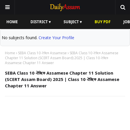
HOME
DISTRICT ▾
SUBJECT ▾
BUY PDF
JOB
No subjects found.
Create Your Profile
Home
SEBA Class 10 ঐচ্ছিক Assamese
SEBA Class 10 ঐচ্ছিক Assamese
Chapter 11 Solution (SCERT Assam Board) 2025 | Class 10 ঐচ্ছিক
Assamese Chapter 11 Answer
SEBA Class 10 ঐচ্ছিক Assamese Chapter 11 Solution
(SCERT Assam Board) 2025 | Class 10 ঐচ্ছিক Assamese
Chapter 11 Answer