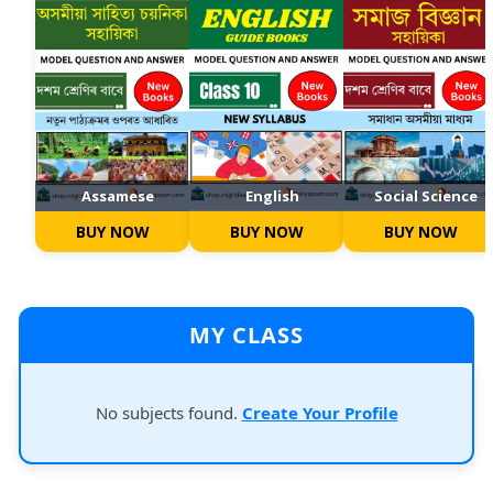
Assamese
English
Social Science
BUY NOW
BUY NOW
BUY NOW
MY CLASS
No subjects found.
Create Your Profile