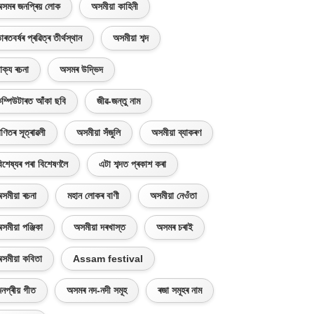
সমৰ জনপ্ৰিয় লোক
অসমীয়া কাহিনী
াৰতবৰ্ষৰ প্ৰৱিত্ৰ তীৰ্থস্থান
অসমীয়া শব্দ
াক্য ৰচনা
অসমৰ উদ্ভিদ
ম্পিউটাৰত আঁকা ছবি
জীৱ-জন্তু নাম
ণিতৰ সূত্ৰাৱলী
অসমীয়া সঁজুলি
অসমীয়া ব্যাকৰণ
িশেষ্যৰ পৰা বিশেষণলৈ
এটা শব্দত প্ৰকাশ কৰা
সমীয়া ৰচনা
মহান লোকৰ বাণী
অসমীয়া নেওঁতা
সমীয়া পঞ্জিকা
অসমীয়া দৰখাস্ত
অসমৰ চৰাই
সমীয়া কবিতা
Assam festival
নপ্ৰীয় গীত
অসমৰ নদ-নদী সমূহ
ৰজা সমূহৰ নাম