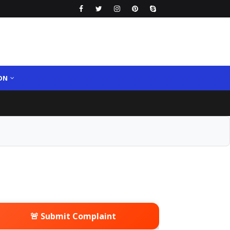
ON
🚨 Submit Complaint