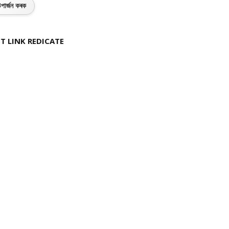
পাৰ্জন কৰক
T LINK REDICATE