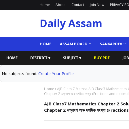
Home
About
Contact
Join Now
PRIVACY PO
Daily Assam
HOME
ASSAM BOARD
SANKARDEV
HOME
DISTRICT ▾
SUBJECT ▾
BUY PDF
JOB
No subjects found.
Create Your Profile
Home
AJB Class 7 Maths
AJB Class7 Mathematics C
Chapter 2 ভগ্নাংশ আৰু দশমিক সংখ্যা (Fractions and dec
AJB Class7 Mathematics Chapter 2 Solu
Chapter 2 ভগ্নাংশ আৰু দশমিক সংখ্যা (Frac