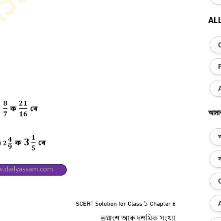
AL
আমা
অ
স