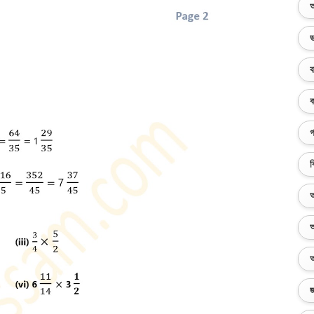
অ
ভ
ব
ক
গ
ব
অ
অ
অ
জ