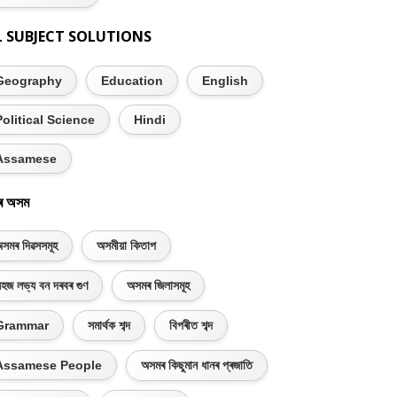
L SUBJECT SOLUTIONS
Geography
Education
English
Political Science
Hindi
Assamese
ৰ অসম
সমৰ দিৱসসমূহ
অসমীয়া কিতাপ
হজ লভ্য বন দৰবৰ গুণ
অসমৰ জিলাসমূহ
Grammar
সমাৰ্থক শব্দ
বিপৰীত শব্দ
Assamese People
অসমৰ কিছুমান ধানৰ প্ৰজাতি