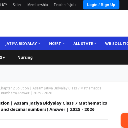
LICY
Seller
Membership
Teacher's Job
Login / Sign Up
JATIYA BIDYALAY
NCERT
ALL STATE
WB SOLUTI
S ▾
Nursing
hapter 2 Solution | Assam Jatiya Bidyalay Class 7 Mathematics
imal numbers) Answer | 2025 - 2026
tion | Assam Jatiya Bidyalay Class 7 Mathematics
tions and decimal numbers) Answer | 2025 - 2026