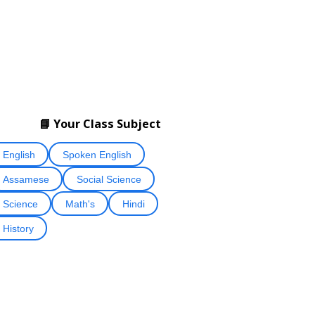
📘 Your Class Subject
English
Spoken English
Assamese
Social Science
Science
Math's
Hindi
History