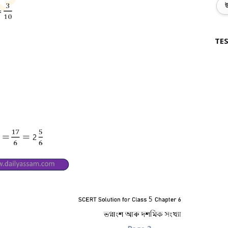
উ
TES