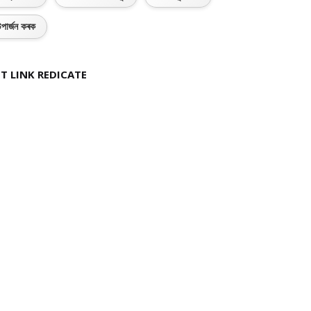
পাৰ্জন কৰক
T LINK REDICATE