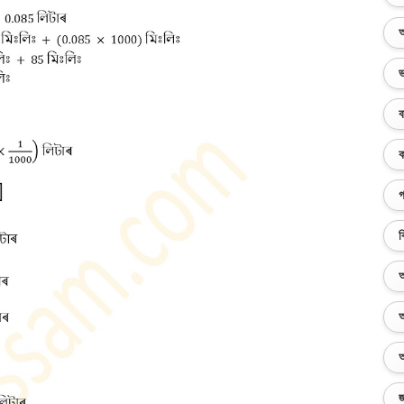
অ
ভ
ব
ক
গ
ব
অ
অ
অ
জ