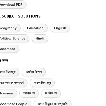
Download PDF
L SUBJECT SOLUTIONS
Geography
Education
English
Political Science
Hindi
Assamese
ৰ অসম
সমৰ দিৱসসমূহ
অসমীয়া কিতাপ
হজ লভ্য বন দৰবৰ গুণ
অসমৰ জিলাসমূহ
Grammar
সমাৰ্থক শব্দ
বিপৰীত শব্দ
Assamese People
অসমৰ কিছুমান ধানৰ প্ৰজাতি