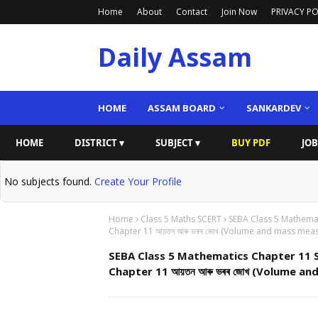
Home
About
Contact
Join Now
PRIVACY PO
Daily Assam
HOME
ASSAM BOARD
SANKARDEV
HOME
DISTRICT ▾
SUBJECT ▾
BUY PDF
JOB
No subjects found.
Create Your Profile
Home
Class 5 Maths SCERT
SEBA Class 5 Mathema
Chapter 11 আয়তন আৰু ভৰৰ জোখ (Volume and mass mea
SEBA Class 5 Mathematics Chapter 11 
Chapter 11 আয়তন আৰু ভৰৰ জোখ (Volume 