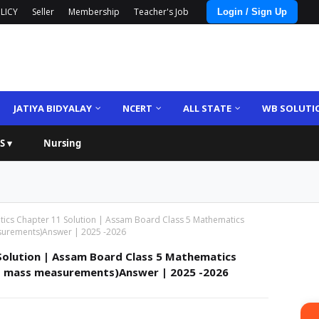
LICY
Seller
Membership
Teacher's Job
Login / Sign Up
JATIYA BIDYALAY
NCERT
ALL STATE
WB SOLUTI
S ▾
Nursing
tics Chapter 11 Solution | Assam Board Class 5 Mathematics
surements)Answer | 2025 -2026
Solution | Assam Board Class 5 Mathematics
and mass measurements)Answer | 2025 -2026