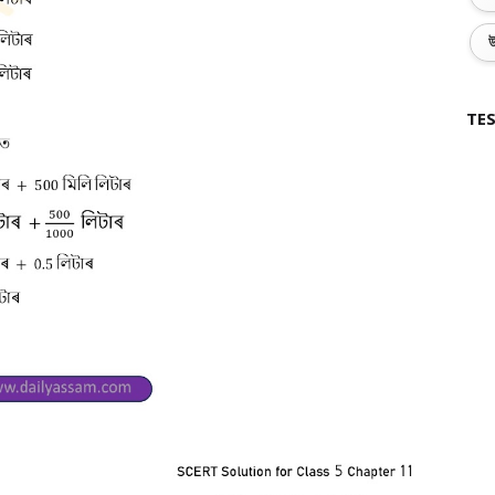
উ
TES