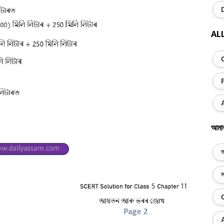
AL
আমা
অ
স