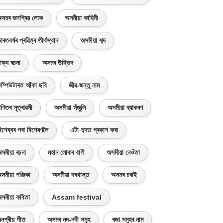
সমৰ জনপ্ৰিয় লোক
অসমীয়া কাহিনী
াৰতবৰ্ষৰ প্ৰৱিত্ৰ তীৰ্থস্থান
অসমীয়া শব্দ
াক্য ৰচনা
অসমৰ উদ্ভিদ
ম্পিউটাৰত আঁকা ছবি
জীৱ-জন্তু নাম
ণিতৰ সূত্ৰাৱলী
অসমীয়া সঁজুলি
অসমীয়া ব্যাকৰণ
িশেষ্যৰ পৰা বিশেষণলৈ
এটা শব্দত প্ৰকাশ কৰা
সমীয়া ৰচনা
মহান লোকৰ বাণী
অসমীয়া নেওঁতা
সমীয়া পঞ্জিকা
অসমীয়া দৰখাস্ত
অসমৰ চৰাই
সমীয়া কবিতা
Assam festival
নপ্ৰীয় গীত
অসমৰ নদ-নদী সমূহ
ৰজা সমূহৰ নাম