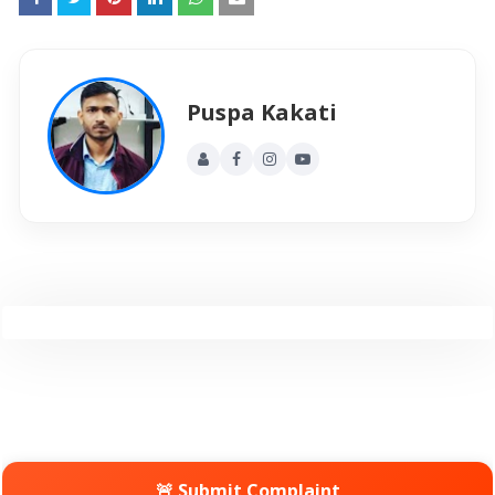
Puspa Kakati
🚨 Submit Complaint