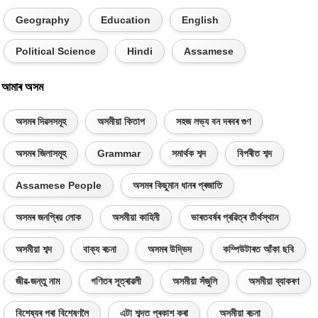
Geography
Education
English
Political Science
Hindi
Assamese
আমাৰ অসম
অসমৰ দিৱসসমূহ
অসমীয়া কিতাপ
সহজ লভ্য বন দৰবৰ গুণ
অসমৰ জিলাসমূহ
Grammar
সমাৰ্থক শব্দ
বিপৰীত শব্দ
Assamese People
অসমৰ কিছুমান ধানৰ প্ৰজাতি
অসমৰ জনপ্ৰিয় লোক
অসমীয়া কাহিনী
ভাৰতবৰ্ষৰ প্ৰৱিত্ৰ তীৰ্থস্থান
অসমীয়া শব্দ
বাক্য ৰচনা
অসমৰ উদ্ভিদ
কম্পিউটাৰত আঁকা ছবি
জীৱ-জন্তু নাম
গণিতৰ সূত্ৰাৱলী
অসমীয়া সঁজুলি
অসমীয়া ব্যাকৰণ
বিশেষ্যৰ পৰা বিশেষণলৈ
এটা শব্দত প্ৰকাশ কৰা
অসমীয়া ৰচনা