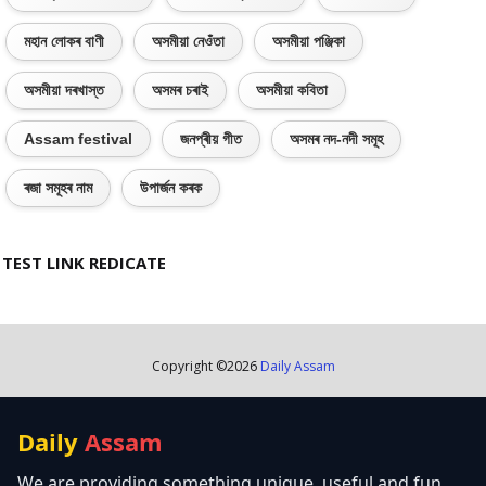
মহান লোকৰ বাণী
অসমীয়া নেওঁতা
অসমীয়া পঞ্জিকা
অসমীয়া দৰখাস্ত
অসমৰ চৰাই
অসমীয়া কবিতা
Assam festival
জনপ্ৰীয় গীত
অসমৰ নদ-নদী সমূহ
ৰজা সমূহৰ নাম
উপাৰ্জন কৰক
TEST LINK REDICATE
Copyright ©
2026
Daily Assam
Daily
Assam
We are providing something unique, useful and fun.