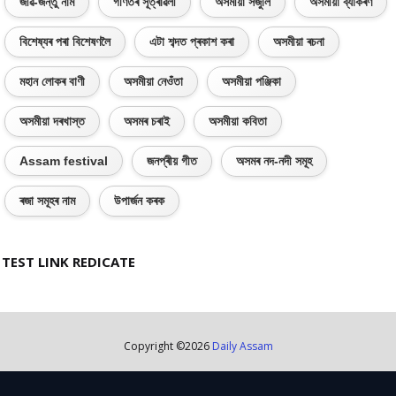
জীৱ-জন্তু নাম
গণিতৰ সূত্ৰাৱলী
অসমীয়া সঁজুলি
অসমীয়া ব্যাকৰণ
বিশেষ্যৰ পৰা বিশেষণলৈ
এটা শব্দত প্ৰকাশ কৰা
অসমীয়া ৰচনা
মহান লোকৰ বাণী
অসমীয়া নেওঁতা
অসমীয়া পঞ্জিকা
অসমীয়া দৰখাস্ত
অসমৰ চৰাই
অসমীয়া কবিতা
Assam festival
জনপ্ৰীয় গীত
অসমৰ নদ-নদী সমূহ
ৰজা সমূহৰ নাম
উপাৰ্জন কৰক
TEST LINK REDICATE
Copyright ©
2026
Daily Assam