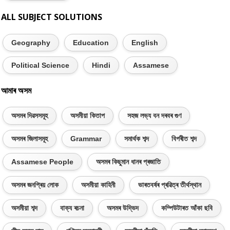
ALL SUBJECT SOLUTIONS
Geography
Education
English
Political Science
Hindi
Assamese
আমাৰ অসম
অসমৰ দিৱসসমূহ
অসমীয়া কিতাপ
সহজ লভ্য বন দৰবৰ গুণ
অসমৰ জিলাসমূহ
Grammar
সমাৰ্থক শব্দ
বিপৰীত শব্দ
Assamese People
অসমৰ কিছুমান ধানৰ প্ৰজাতি
অসমৰ জনপ্ৰিয় লোক
অসমীয়া কাহিনী
ভাৰতবৰ্ষৰ প্ৰৱিত্ৰ তীৰ্থস্থান
অসমীয়া শব্দ
বাক্য ৰচনা
অসমৰ উদ্ভিদ
কম্পিউটাৰত আঁকা ছবি