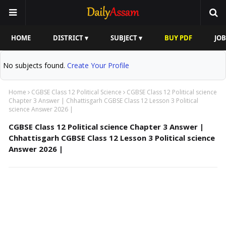
HOME
DISTRICT ▾
SUBJECT ▾
BUY PDF
JOB
No subjects found.
Create Your Profile
Home
CGBSE Class 12 Political Science
CGBSE Class 12 Political science
Chapter 3 Answer | Chhattisgarh CGBSE Class 12 Lesson 3 Political
science Answer 2026 |
CGBSE Class 12 Political science Chapter 3 Answer |
Chhattisgarh CGBSE Class 12 Lesson 3 Political science
Answer 2026 |