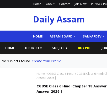
Home
About
Contact
Join Now
PRIVACY PO
Daily Assam
HOME
ASSAM BOARD
SANKARDEV
HOME
DISTRICT ▾
SUBJECT ▾
BUY PDF
JOB
No subjects found.
Create Your Profile
Home
CGBSE Class 6 Hindi
CGBSE Class 6 Hindi C
Answer 2026 |
CGBSE Class 6 Hindi Chapter 18 Answer
Answer 2026 |