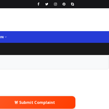
ON
🚨 Submit Complaint