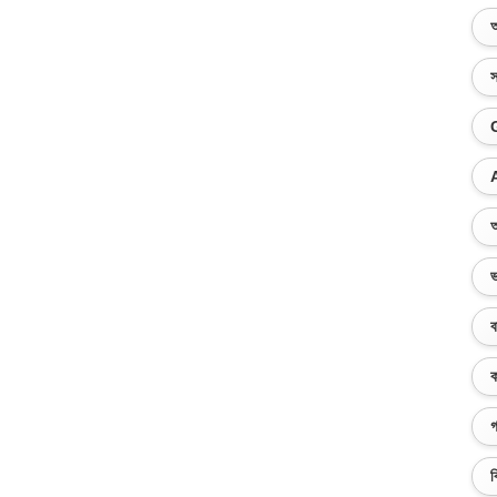
অ
স
অ
ভ
ব
ক
গ
ব