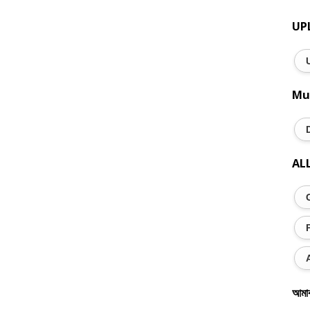
UP
Mu
AL
আমা