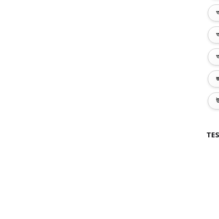
অ
অ
অ
জ
উ
TES