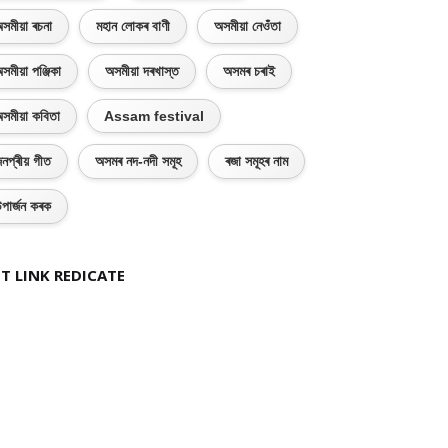
সমীয়া ৰচনা
মহান লোকৰ বাণী
অসমীয়া নেওঁতা
সমীয়া পঞ্জিকা
অসমীয়া দৰখাস্ত
অসমৰ চৰাই
সমীয়া কবিতা
Assam festival
নপ্ৰীয় গীত
অসমৰ নদ-নদী সমূহ
ৰজা সমূহৰ নাম
পাৰ্জন কৰক
T LINK REDICATE