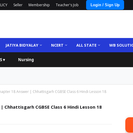
LICY
Seller
Membership
Teacher's Job
Login / Sign Up
JATIYA BIDYALAY
NCERT
ALL STATE
WB SOLUTI
S ▾
Nursing
hapter 18 Answer | Chhattisgarh CGBSE Class 6 Hindi Lesson 18
 | Chhattisgarh CGBSE Class 6 Hindi Lesson 18