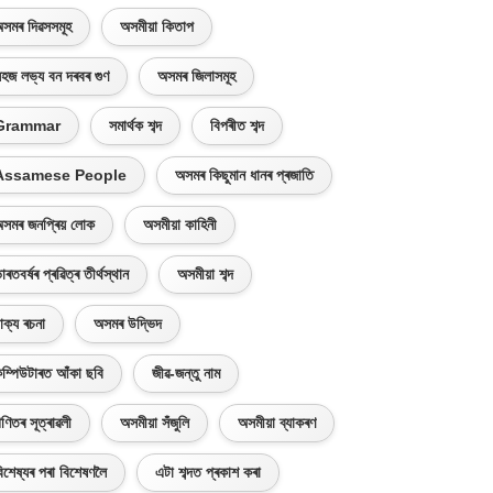
সমৰ দিৱসসমূহ
অসমীয়া কিতাপ
হজ লভ্য বন দৰবৰ গুণ
অসমৰ জিলাসমূহ
Grammar
সমাৰ্থক শব্দ
বিপৰীত শব্দ
Assamese People
অসমৰ কিছুমান ধানৰ প্ৰজাতি
সমৰ জনপ্ৰিয় লোক
অসমীয়া কাহিনী
াৰতবৰ্ষৰ প্ৰৱিত্ৰ তীৰ্থস্থান
অসমীয়া শব্দ
াক্য ৰচনা
অসমৰ উদ্ভিদ
ম্পিউটাৰত আঁকা ছবি
জীৱ-জন্তু নাম
ণিতৰ সূত্ৰাৱলী
অসমীয়া সঁজুলি
অসমীয়া ব্যাকৰণ
িশেষ্যৰ পৰা বিশেষণলৈ
এটা শব্দত প্ৰকাশ কৰা