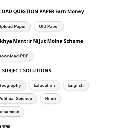
LOAD QUESTION PAPER Earn Money
Upload Paper
Old Paper
khya Mantrir Nijut Moina Scheme
Download PDF
L SUBJECT SOLUTIONS
Geography
Education
English
Political Science
Hindi
Assamese
ৰ অসম