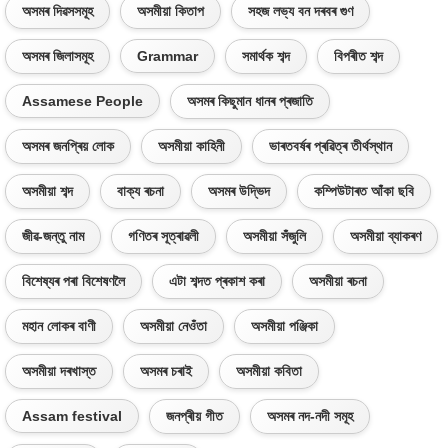
অসমৰ দিৱসসমূহ
অসমীয়া কিতাপ
সহজ লভ্য বন দৰবৰ গুণ
অসমৰ জিলাসমূহ
Grammar
সমাৰ্থক শব্দ
বিপৰীত শব্দ
Assamese People
অসমৰ কিছুমান ধানৰ প্ৰজাতি
অসমৰ জনপ্ৰিয় লোক
অসমীয়া কাহিনী
ভাৰতবৰ্ষৰ প্ৰৱিত্ৰ তীৰ্থস্থান
অসমীয়া শব্দ
বাক্য ৰচনা
অসমৰ উদ্ভিদ
কম্পিউটাৰত আঁকা ছবি
জীৱ-জন্তু নাম
গণিতৰ সূত্ৰাৱলী
অসমীয়া সঁজুলি
অসমীয়া ব্যাকৰণ
বিশেষ্যৰ পৰা বিশেষণলৈ
এটা শব্দত প্ৰকাশ কৰা
অসমীয়া ৰচনা
মহান লোকৰ বাণী
অসমীয়া নেওঁতা
অসমীয়া পঞ্জিকা
অসমীয়া দৰখাস্ত
অসমৰ চৰাই
অসমীয়া কবিতা
Assam festival
জনপ্ৰীয় গীত
অসমৰ নদ-নদী সমূহ