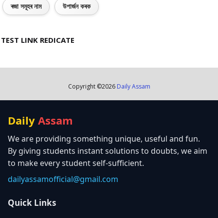
ৰজা সমূহৰ নাম
উপাৰ্জন কৰক
TEST LINK REDICATE
Copyright ©
2026
Daily Assam
Daily
Assam
We are providing something unique, useful and fun.
By giving students instant solutions to doubts, we aim
to make every student self-sufficient.
dailyassamofficial@gmail.com
Quick Links