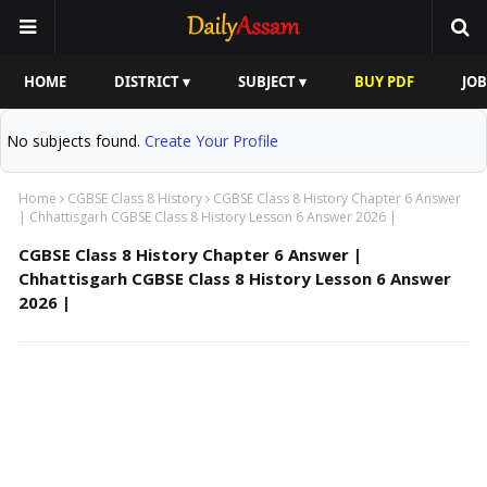
HOME
DISTRICT ▾
SUBJECT ▾
BUY PDF
JOB
No subjects found.
Create Your Profile
Home
CGBSE Class 8 History
CGBSE Class 8 History Chapter 6 Answer
| Chhattisgarh CGBSE Class 8 History Lesson 6 Answer 2026 |
CGBSE Class 8 History Chapter 6 Answer |
Chhattisgarh CGBSE Class 8 History Lesson 6 Answer
2026 |