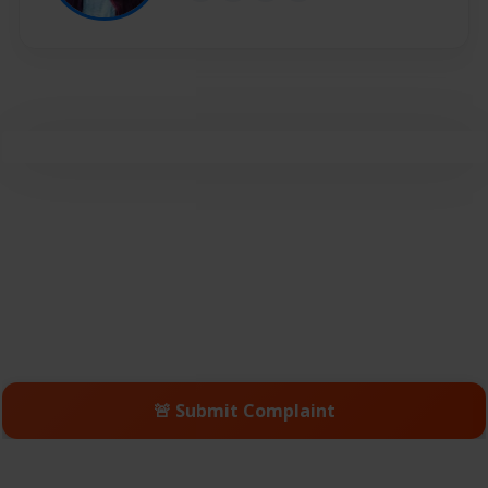
🚨 Submit Complaint