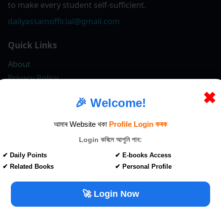
to make every student self-sufficient.
dailyassamofficial@gmail.com
Quick Links
About
Privacy Policy
Terms & Conditions
✖
🎉 Welcome!
Contact
আমাৰ Website থকা
Profile Login কৰক
We share educational news & study materials on social
Login কৰিলে আপুনি পাব:
platforms.
✔ Daily Points
✔ E-books Access
Follow us
✔ Related Books
✔ Personal Profile
🚀 Login Now
© 2017-2026 All Rights Reserved – dailyassam.com