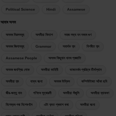
Political Science
Hindi
Assamese
আমাৰ অসম
অসমৰ দিৱসসমূহ
অসমীয়া কিতাপ
সহজ লভ্য বন দৰবৰ গুণ
অসমৰ জিলাসমূহ
Grammar
সমাৰ্থক শব্দ
বিপৰীত শব্দ
Assamese People
অসমৰ কিছুমান ধানৰ প্ৰজাতি
অসমৰ জনপ্ৰিয় লোক
অসমীয়া কাহিনী
ভাৰতবৰ্ষৰ প্ৰৱিত্ৰ তীৰ্থস্থান
অসমীয়া শব্দ
বাক্য ৰচনা
অসমৰ উদ্ভিদ
কম্পিউটাৰত আঁকা ছবি
জীৱ-জন্তু নাম
গণিতৰ সূত্ৰাৱলী
অসমীয়া সঁজুলি
অসমীয়া ব্যাকৰণ
বিশেষ্যৰ পৰা বিশেষণলৈ
এটা শব্দত প্ৰকাশ কৰা
অসমীয়া ৰচনা