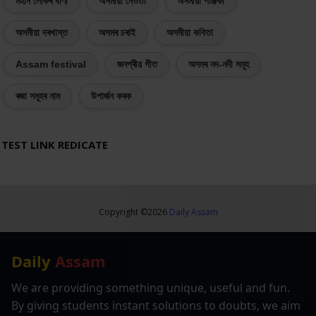
মহান লোকৰ বাণী
অসমীয়া নেওঁতা
অসমীয়া পঞ্জিকা
অসমীয়া দৰখাস্ত
অসমৰ চৰাই
অসমীয়া কবিতা
Assam festival
জনপ্ৰীয় গীত
অসমৰ নদ-নদী সমূহ
ৰজা সমূহৰ নাম
উপাৰ্জন কৰক
TEST LINK REDICATE
Copyright ©
2026
Daily Assam
Daily
Assam
We are providing something unique, useful and fun.
By giving students instant solutions to doubts, we aim