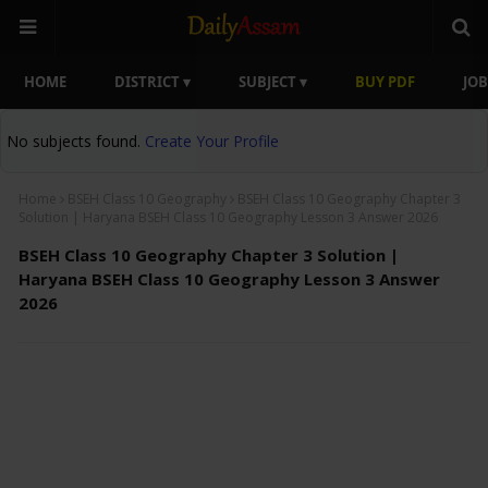
HOME
DISTRICT ▾
SUBJECT ▾
BUY PDF
JOB
No subjects found.
Create Your Profile
Home
BSEH Class 10 Geography
BSEH Class 10 Geography Chapter 3
Solution | Haryana BSEH Class 10 Geography Lesson 3 Answer 2026
BSEH Class 10 Geography Chapter 3 Solution |
Haryana BSEH Class 10 Geography Lesson 3 Answer
2026