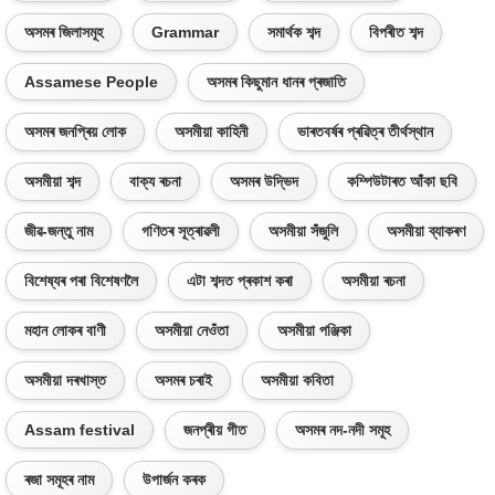
অসমৰ জিলাসমূহ
Grammar
সমাৰ্থক শব্দ
বিপৰীত শব্দ
Assamese People
অসমৰ কিছুমান ধানৰ প্ৰজাতি
অসমৰ জনপ্ৰিয় লোক
অসমীয়া কাহিনী
ভাৰতবৰ্ষৰ প্ৰৱিত্ৰ তীৰ্থস্থান
অসমীয়া শব্দ
বাক্য ৰচনা
অসমৰ উদ্ভিদ
কম্পিউটাৰত আঁকা ছবি
জীৱ-জন্তু নাম
গণিতৰ সূত্ৰাৱলী
অসমীয়া সঁজুলি
অসমীয়া ব্যাকৰণ
বিশেষ্যৰ পৰা বিশেষণলৈ
এটা শব্দত প্ৰকাশ কৰা
অসমীয়া ৰচনা
মহান লোকৰ বাণী
অসমীয়া নেওঁতা
অসমীয়া পঞ্জিকা
অসমীয়া দৰখাস্ত
অসমৰ চৰাই
অসমীয়া কবিতা
Assam festival
জনপ্ৰীয় গীত
অসমৰ নদ-নদী সমূহ
ৰজা সমূহৰ নাম
উপাৰ্জন কৰক