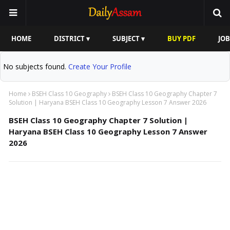
HOME
DISTRICT ▾
SUBJECT ▾
BUY PDF
JOB
No subjects found.
Create Your Profile
Home
BSEH Class 10 Geography
BSEH Class 10 Geography Chapter 7
Solution | Haryana BSEH Class 10 Geography Lesson 7 Answer 2026
BSEH Class 10 Geography Chapter 7 Solution |
Haryana BSEH Class 10 Geography Lesson 7 Answer
2026