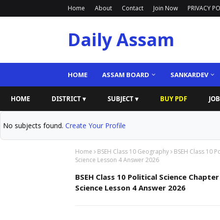
Home
About
Contact
Join Now
PRIVACY PO
Daily Assam
HOME
ASSAM BOARD
SANKARDEV
HOME
DISTRICT ▾
SUBJECT ▾
BUY PDF
JOB
No subjects found.
Create Your Profile
Home
BSEH Class 10 Geography
BSEH Class 10 Po
Science Lesson 4 Answer 2026
BSEH Class 10 Political Science Chapter
Science Lesson 4 Answer 2026