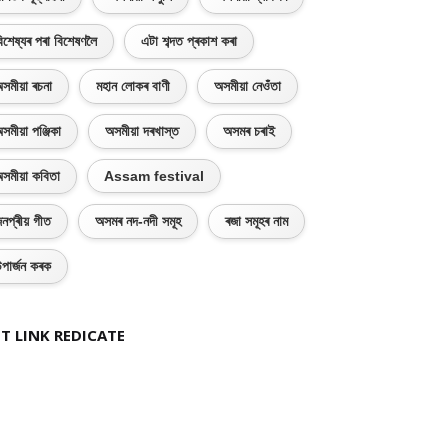
িশেষ্যৰ পৰা বিশেষণলৈ
এটা শব্দত প্ৰকাশ কৰা
সমীয়া ৰচনা
মহান লোকৰ বাণী
অসমীয়া নেওঁতা
সমীয়া পঞ্জিকা
অসমীয়া দৰখাস্ত
অসমৰ চৰাই
সমীয়া কবিতা
Assam festival
নপ্ৰীয় গীত
অসমৰ নদ-নদী সমূহ
ৰজা সমূহৰ নাম
পাৰ্জন কৰক
T LINK REDICATE