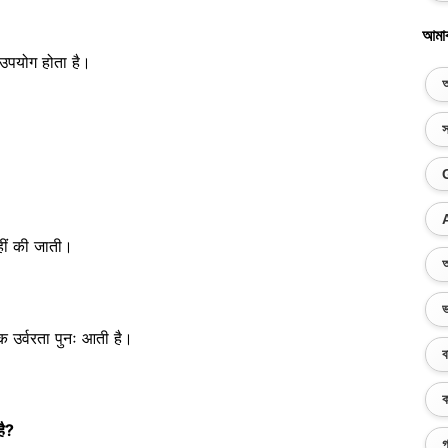
আমা
उपयोग होता है।
অ
স
हीं की जाती।
অ
ভ
क उर्वरता पुनः आती है।
ব
ক
है?
গ