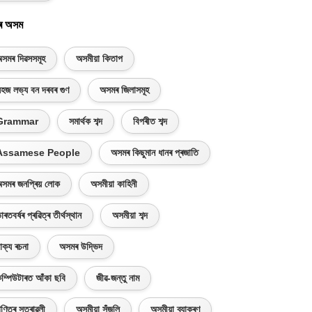
ৰ অসম
সমৰ দিৱসসমূহ
অসমীয়া কিতাপ
হজ লভ্য বন দৰবৰ গুণ
অসমৰ জিলাসমূহ
Grammar
সমাৰ্থক শব্দ
বিপৰীত শব্দ
Assamese People
অসমৰ কিছুমান ধানৰ প্ৰজাতি
সমৰ জনপ্ৰিয় লোক
অসমীয়া কাহিনী
াৰতবৰ্ষৰ প্ৰৱিত্ৰ তীৰ্থস্থান
অসমীয়া শব্দ
াক্য ৰচনা
অসমৰ উদ্ভিদ
ম্পিউটাৰত আঁকা ছবি
জীৱ-জন্তু নাম
ণিতৰ সূত্ৰাৱলী
অসমীয়া সঁজুলি
অসমীয়া ব্যাকৰণ