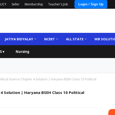
LICY
Seller
Membership
Teacher's Job
Login / Sign Up
JATIYA BIDYALAY
NCERT
ALL STATE
WB SOLUTI
S ▾
Nursing
litical Science Chapter 4 Solution | Haryana BSEH Class 10 Political
 4 Solution | Haryana BSEH Class 10 Political