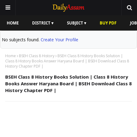
HOME
DISTRICT ▾
SUBJECT ▾
BUY PDF
JOB
No subjects found.
Create Your Profile
Home
BSEH Class 8 History
BSEH Class 8 History Books Solution |
Class 8 History Books Answer Haryana Board | BSEH Download Class 8
History Chapter PDF |
BSEH Class 8 History Books Solution | Class 8 History
Books Answer Haryana Board | BSEH Download Class 8
History Chapter PDF |