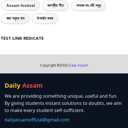
Assam festival
জনপ্ৰীয় গীত
অসমৰ নদ-নদী সমূহ
ৰজা সমূহৰ নাম
উপাৰ্জন কৰক
TEST LINK REDICATE
Copyright ©
2026
Daily Assam
Daily
Assam
We are providing something unique, useful and fun.
By giving students instant solutions to doubts, we aim
to make every student self-sufficient.
dailyassamofficial@gmail.com