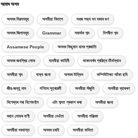
আমাৰ অসম
অসমৰ দিৱসসমূহ
অসমীয়া কিতাপ
সহজ লভ্য বন দৰবৰ গুণ
অসমৰ জিলাসমূহ
Grammar
সমাৰ্থক শব্দ
বিপৰীত শব্দ
Assamese People
অসমৰ কিছুমান ধানৰ প্ৰজাতি
অসমৰ জনপ্ৰিয় লোক
অসমীয়া কাহিনী
ভাৰতবৰ্ষৰ প্ৰৱিত্ৰ তীৰ্থস্থান
অসমীয়া শব্দ
বাক্য ৰচনা
অসমৰ উদ্ভিদ
কম্পিউটাৰত আঁকা ছবি
জীৱ-জন্তু নাম
গণিতৰ সূত্ৰাৱলী
অসমীয়া সঁজুলি
অসমীয়া ব্যাকৰণ
বিশেষ্যৰ পৰা বিশেষণলৈ
এটা শব্দত প্ৰকাশ কৰা
অসমীয়া ৰচনা
মহান লোকৰ বাণী
অসমীয়া নেওঁতা
অসমীয়া পঞ্জিকা
অসমীয়া দৰখাস্ত
অসমৰ চৰাই
অসমীয়া কবিতা