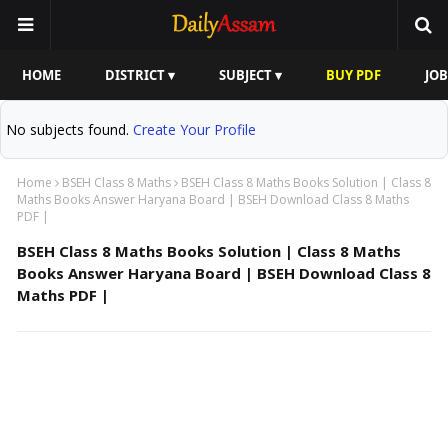
HOME
DISTRICT ▾
SUBJECT ▾
BUY PDF
JOB
No subjects found.
Create Your Profile
Home
BSEH Class 8 Maths
BSEH Class 8 Maths Books Solution | Class 8
Maths Books Answer Haryana Board | BSEH Download Class 8 Maths
PDF |
BSEH Class 8 Maths Books Solution | Class 8 Maths
Books Answer Haryana Board | BSEH Download Class 8
Maths PDF |