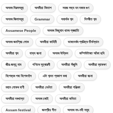
অসমৰ দিৱসসমূহ
অসমীয়া কিতাপ
সহজ লভ্য বন দৰবৰ গুণ
অসমৰ জিলাসমূহ
Grammar
সমাৰ্থক শব্দ
বিপৰীত শব্দ
Assamese People
অসমৰ কিছুমান ধানৰ প্ৰজাতি
অসমৰ জনপ্ৰিয় লোক
অসমীয়া কাহিনী
ভাৰতবৰ্ষৰ প্ৰৱিত্ৰ তীৰ্থস্থান
অসমীয়া শব্দ
বাক্য ৰচনা
অসমৰ উদ্ভিদ
কম্পিউটাৰত আঁকা ছবি
জীৱ-জন্তু নাম
গণিতৰ সূত্ৰাৱলী
অসমীয়া সঁজুলি
অসমীয়া ব্যাকৰণ
বিশেষ্যৰ পৰা বিশেষণলৈ
এটা শব্দত প্ৰকাশ কৰা
অসমীয়া ৰচনা
মহান লোকৰ বাণী
অসমীয়া নেওঁতা
অসমীয়া পঞ্জিকা
অসমীয়া দৰখাস্ত
অসমৰ চৰাই
অসমীয়া কবিতা
Assam festival
জনপ্ৰীয় গীত
অসমৰ নদ-নদী সমূহ