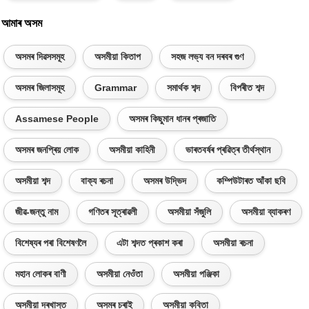
আমাৰ অসম
অসমৰ দিৱসসমূহ
অসমীয়া কিতাপ
সহজ লভ্য বন দৰবৰ গুণ
অসমৰ জিলাসমূহ
Grammar
সমাৰ্থক শব্দ
বিপৰীত শব্দ
Assamese People
অসমৰ কিছুমান ধানৰ প্ৰজাতি
অসমৰ জনপ্ৰিয় লোক
অসমীয়া কাহিনী
ভাৰতবৰ্ষৰ প্ৰৱিত্ৰ তীৰ্থস্থান
অসমীয়া শব্দ
বাক্য ৰচনা
অসমৰ উদ্ভিদ
কম্পিউটাৰত আঁকা ছবি
জীৱ-জন্তু নাম
গণিতৰ সূত্ৰাৱলী
অসমীয়া সঁজুলি
অসমীয়া ব্যাকৰণ
বিশেষ্যৰ পৰা বিশেষণলৈ
এটা শব্দত প্ৰকাশ কৰা
অসমীয়া ৰচনা
মহান লোকৰ বাণী
অসমীয়া নেওঁতা
অসমীয়া পঞ্জিকা
অসমীয়া দৰখাস্ত
অসমৰ চৰাই
অসমীয়া কবিতা