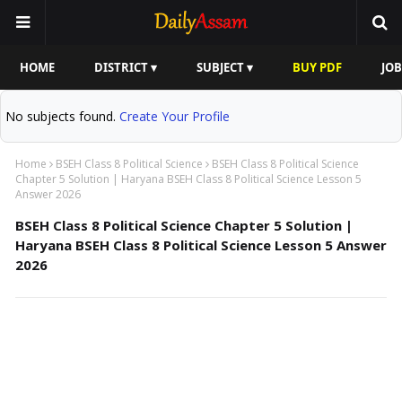
HOME
DISTRICT ▾
SUBJECT ▾
BUY PDF
JOB
No subjects found.
Create Your Profile
Home
BSEH Class 8 Political Science
BSEH Class 8 Political Science
Chapter 5 Solution | Haryana BSEH Class 8 Political Science Lesson 5
Answer 2026
BSEH Class 8 Political Science Chapter 5 Solution |
Haryana BSEH Class 8 Political Science Lesson 5 Answer
2026