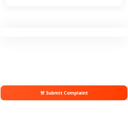
🚨 Submit Complaint