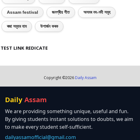
Assam festival
জনপ্ৰীয় গীত
অসমৰ নদ-নদী সমূহ
ৰজা সমূহৰ নাম
উপাৰ্জন কৰক
TEST LINK REDICATE
Copyright ©
2026
Daily Assam
Daily
Assam
We are providing something unique, useful and fun.
By giving students instant solutions to doubts, we aim
to make every student self-sufficient.
dailyassamofficial@gmail.com