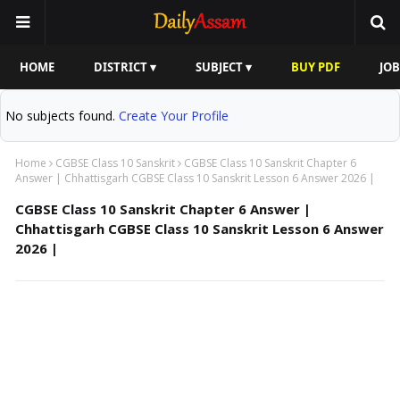
HOME
DISTRICT ▾
SUBJECT ▾
BUY PDF
JOB
No subjects found.
Create Your Profile
Home
CGBSE Class 10 Sanskrit
CGBSE Class 10 Sanskrit Chapter 6
Answer | Chhattisgarh CGBSE Class 10 Sanskrit Lesson 6 Answer 2026 |
CGBSE Class 10 Sanskrit Chapter 6 Answer |
Chhattisgarh CGBSE Class 10 Sanskrit Lesson 6 Answer
2026 |