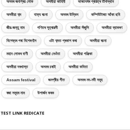
অসমৰ জনপ্ৰিয় লোক
অসমীয়া কাহিনী
ভাৰতবৰ্ষৰ প্ৰৱিত্ৰ তীৰ্থস্থান
অসমীয়া শব্দ
বাক্য ৰচনা
অসমৰ উদ্ভিদ
কম্পিউটাৰত আঁকা ছবি
জীৱ-জন্তু নাম
গণিতৰ সূত্ৰাৱলী
অসমীয়া সঁজুলি
অসমীয়া ব্যাকৰণ
বিশেষ্যৰ পৰা বিশেষণলৈ
এটা শব্দত প্ৰকাশ কৰা
অসমীয়া ৰচনা
মহান লোকৰ বাণী
অসমীয়া নেওঁতা
অসমীয়া পঞ্জিকা
অসমীয়া দৰখাস্ত
অসমৰ চৰাই
অসমীয়া কবিতা
Assam festival
জনপ্ৰীয় গীত
অসমৰ নদ-নদী সমূহ
ৰজা সমূহৰ নাম
উপাৰ্জন কৰক
TEST LINK REDICATE