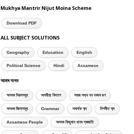
Mukhya Mantrir Nijut Moina Scheme
Download PDF
ALL SUBJECT SOLUTIONS
Geography
Education
English
Political Science
Hindi
Assamese
আমাৰ অসম
অসমৰ দিৱসসমূহ
অসমীয়া কিতাপ
সহজ লভ্য বন দৰবৰ গুণ
অসমৰ জিলাসমূহ
Grammar
সমাৰ্থক শব্দ
বিপৰীত শব্দ
Assamese People
অসমৰ কিছুমান ধানৰ প্ৰজাতি