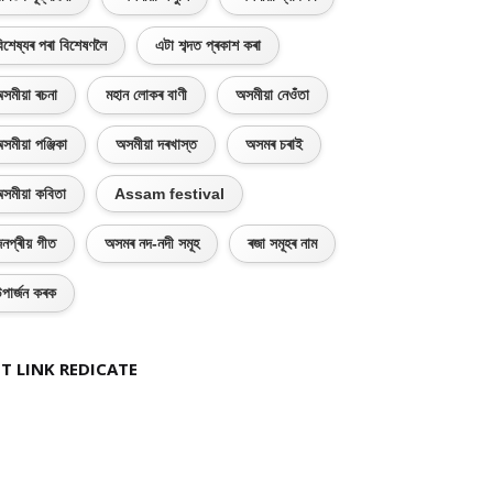
িশেষ্যৰ পৰা বিশেষণলৈ
এটা শব্দত প্ৰকাশ কৰা
সমীয়া ৰচনা
মহান লোকৰ বাণী
অসমীয়া নেওঁতা
সমীয়া পঞ্জিকা
অসমীয়া দৰখাস্ত
অসমৰ চৰাই
সমীয়া কবিতা
Assam festival
নপ্ৰীয় গীত
অসমৰ নদ-নদী সমূহ
ৰজা সমূহৰ নাম
পাৰ্জন কৰক
T LINK REDICATE