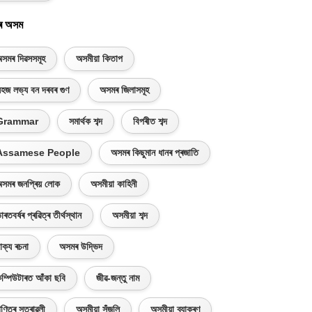
ৰ অসম
সমৰ দিৱসসমূহ
অসমীয়া কিতাপ
হজ লভ্য বন দৰবৰ গুণ
অসমৰ জিলাসমূহ
Grammar
সমাৰ্থক শব্দ
বিপৰীত শব্দ
Assamese People
অসমৰ কিছুমান ধানৰ প্ৰজাতি
সমৰ জনপ্ৰিয় লোক
অসমীয়া কাহিনী
াৰতবৰ্ষৰ প্ৰৱিত্ৰ তীৰ্থস্থান
অসমীয়া শব্দ
াক্য ৰচনা
অসমৰ উদ্ভিদ
ম্পিউটাৰত আঁকা ছবি
জীৱ-জন্তু নাম
ণিতৰ সূত্ৰাৱলী
অসমীয়া সঁজুলি
অসমীয়া ব্যাকৰণ