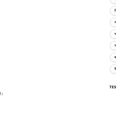
ব
অ
অ
অ
জ
উ
TES
है।