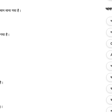
আমা
 समान माना गया है।
অ
স
गया है।
অ
ভ
है।
ব
ক
ु)।
গ