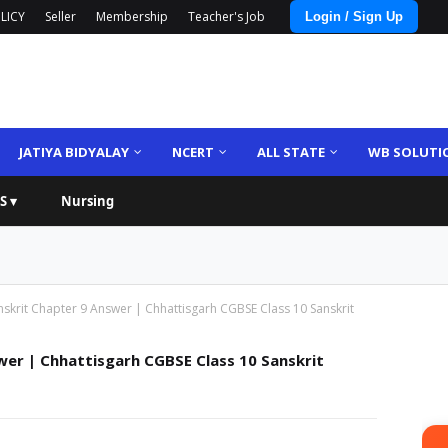
LICY
Seller
Membership
Teacher's Job
Login / Sign Up
JATIYA BIDYALAY
NCERT
ALL STATE
WB SOLUTI
S ▾
Nursing
skrit Chapter 9 Answer | Chhattisgarh CGBSE Class 10 Sanskrit
wer | Chhattisgarh CGBSE Class 10 Sanskrit