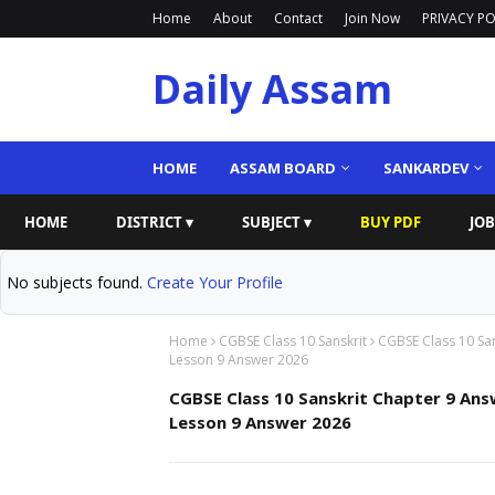
Home
About
Contact
Join Now
PRIVACY PO
Daily Assam
HOME
ASSAM BOARD
SANKARDEV
HOME
DISTRICT ▾
SUBJECT ▾
BUY PDF
JOB
No subjects found.
Create Your Profile
Home
CGBSE Class 10 Sanskrit
CGBSE Class 10 San
Lesson 9 Answer 2026
CGBSE Class 10 Sanskrit Chapter 9 Ans
Lesson 9 Answer 2026