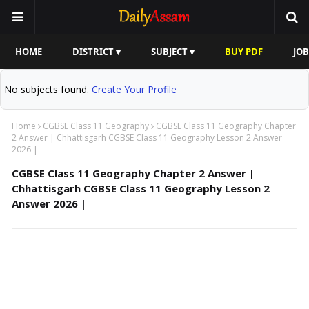
HOME
DISTRICT ▾
SUBJECT ▾
BUY PDF
JOB
No subjects found.
Create Your Profile
Home
CGBSE Class 11 Geography
CGBSE Class 11 Geography Chapter
2 Answer | Chhattisgarh CGBSE Class 11 Geography Lesson 2 Answer
2026 |
CGBSE Class 11 Geography Chapter 2 Answer |
Chhattisgarh CGBSE Class 11 Geography Lesson 2
Answer 2026 |