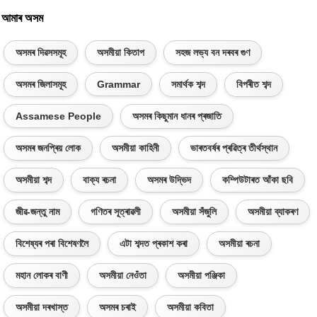
আমাৰ অসম
অসমৰ দিৱসসমূহ
অসমীয়া কিতাপ
সহজ লভ্য বন দৰবৰ গুণ
অসমৰ জিলাসমূহ
Grammar
সমাৰ্থক শব্দ
বিপৰীত শব্দ
Assamese People
অসমৰ কিছুমান ধানৰ প্ৰজাতি
অসমৰ জনপ্ৰিয় লোক
অসমীয়া কাহিনী
ভাৰতবৰ্ষৰ প্ৰৱিত্ৰ তীৰ্থস্থান
অসমীয়া শব্দ
বাক্য ৰচনা
অসমৰ উদ্ভিদ
কম্পিউটাৰত আঁকা ছবি
জীৱ-জন্তু নাম
গণিতৰ সূত্ৰাৱলী
অসমীয়া সঁজুলি
অসমীয়া ব্যাকৰণ
বিশেষ্যৰ পৰা বিশেষণলৈ
এটা শব্দত প্ৰকাশ কৰা
অসমীয়া ৰচনা
মহান লোকৰ বাণী
অসমীয়া নেওঁতা
অসমীয়া পঞ্জিকা
অসমীয়া দৰখাস্ত
অসমৰ চৰাই
অসমীয়া কবিতা