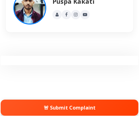
Puspa Kakati
🚨 Submit Complaint