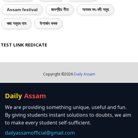
Assam festival
জনপ্ৰীয় গীত
অসমৰ নদ-নদী সমূহ
ৰজা সমূহৰ নাম
উপাৰ্জন কৰক
TEST LINK REDICATE
Copyright ©
2026
Daily Assam
Daily
Assam
We are providing something unique, useful and fun.
By giving students instant solutions to doubts, we aim
to make every student self-sufficient.
dailyassamofficial@gmail.com